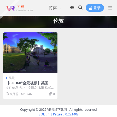
登录
伦敦
风景
【8K 360°全景视频】英国伦
敦虚拟旅行
文件信息 大小：945.04 MB 格式：
mkv 时长：06:12 视频信息 色...
8 月前
3.4K
0
Copyright © 2025 VR视频下载网 - All rights reserved
SQL：4
|
Pages：0.22140s