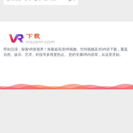
即刻沉浸，探索VR新视界！海量超高清VR视频、空间视频及3D内容下载，覆盖
自然、娱乐、艺术、科技等多维度热点。 您的专属VR内容库，从这里开始。