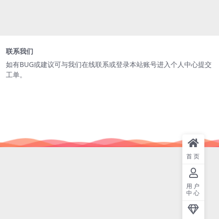
联系我们
如有BUG或建议可与我们在线联系或登录本站账号进入个人中心提交
工单。
首页
用户
中心