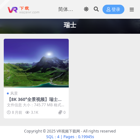
登录
瑞士
风景
【8K 360°全景视频】瑞士劳
特布龙嫩瀑布和山峰的山谷
文件信息 大小：745.77 MB 格式：
mkv 时长：05:01 视频信息 ...
8 月前
3.1K
0
Copyright © 2025 VR视频下载网 - All rights reserved
SQL：4
|
Pages：0.19945s