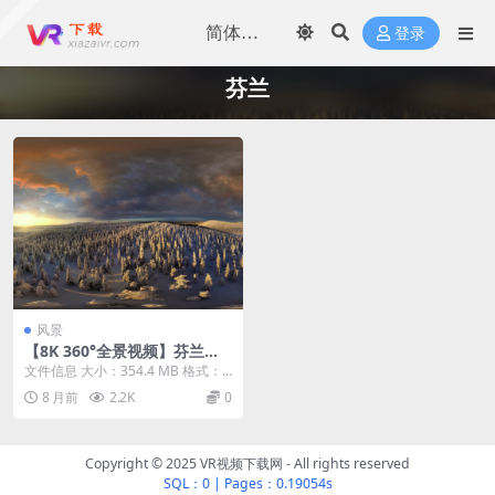
登录
芬兰
风景
【8K 360°全景视频】芬兰拉
普兰白雪皑皑的童话
文件信息 大小：354.4 MB 格式：
mkv 时长：01:59 视频信息 色彩...
8 月前
2.2K
0
Copyright © 2025 VR视频下载网 - All rights reserved
SQL：0
|
Pages：0.19054s