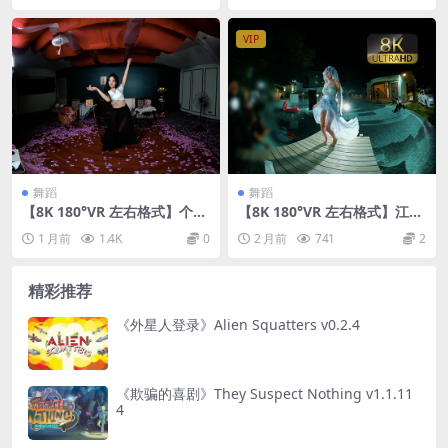
VIP
舞蹈
舞蹈
【8K 180°VR 左右格式】个人
【8K 180°VR 左右格式】江好
舞蹈26070303
玩 hot dance in the DOME
1 月前
1.4K
0
2 月前
741
2
SPACE
精彩推荐
《外星人登录》Alien Squatters v0.2.4
《欺骗的喜剧》They Suspect Nothing v1.1.11
4