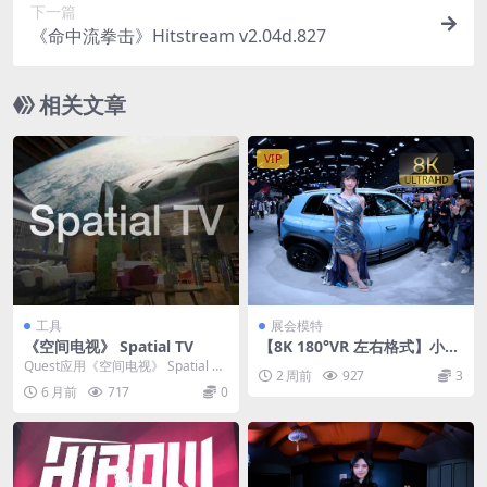
下一篇
《命中流拳击》Hitstream v2.04d.827
相关文章
VIP
工具
展会模特
《空间电视》 Spatial TV
【8K 180°VR 左右格式】小玥
玥车展现场视频
Quest应用《空间电视》 Spatial TV
2 周前
927
3
利用空间计算技术打造的下一代
6 月前
717
0
电...