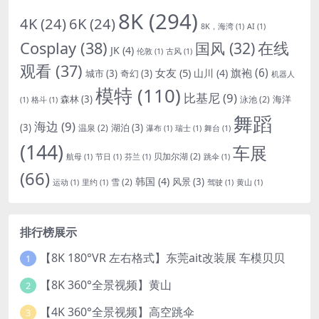
8K
(294)
4K
(24)
6K
(24)
8K，海湾
(1)
AI
(1)
Cosplay
(38)
国风
(32)
在线
JK
(4)
伦敦
(1)
古风
(1)
观看
(37)
女友
(5)
旗袍
(6)
山川
(4)
城市
(3)
奇幻
(3)
机器人
模特
(110)
比基尼
(9)
森林
(3)
海洋
泳池
(2)
(1)
格斗
(1)
舞蹈
海边
(9)
(3)
湖泊
(3)
温泉
(2)
瀑布
(1)
瑞士
(1)
舞台
(1)
(144)
车展
贝加尔湖
(2)
航母
(1)
节日
(1)
芬兰
(1)
跳伞
(1)
(66)
韩国
(4)
风景
(3)
雪
(2)
运动
(1)
里约
(1)
驾驶
(1)
黄山
(1)
排行榜展示
【8K 180°VR 左右格式】东莞ait改装展 车模贝贝
1
【8K 360°全景视频】黄山
2
【4K 360°全景视频】高空跳伞
3