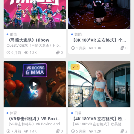
射击
舞蹈
《弓箭大逃杀》Hibow
【8K 180°VR 左右格式】个人
舞蹈26070501
QuestVR游戏《弓箭大逃杀》Hibo
1 月前
1.3K
0
w 是一款多人在线竞技VR游戏，将
6 月前
1.2K
0
传统弓...
VIP
体育
日常
《VR拳击和格斗》VR Boxing
【4K 180°VR 左右格式】欧美
And MMA v4.4
健身女生VR随拍
《VR拳击和格斗》VR Boxing And
【4K 180°VR 左右格式】欧美健身
MMA进入VR拳击与MMA擂台，
女生VR随拍
7 月前
1.4K
0
5 月前
1.2K
2
体...