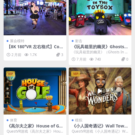
展会模特
射击
【8K 180°VR 左右格式】Cos
《玩具箱里的幽灵》Ghosts I
play 精选合集
n The Toybox v1.0.1.11
《玩具箱里的幽灵》（Ghosts In T
2 月前
1.7K
3
he Toybox）是一款VR第一人称...
7 月前
740
0
VIP
VIP
体育
模拟
《高尔夫之家》House of Gol
《小人国奇遇记》Wall Town
f VR
Wonders
QuestVR游戏《高尔夫之家》Hous
QuestVR游戏《小人国奇遇记》Wal