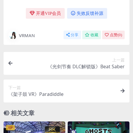
开通VIP会员
失效反馈补源
VRMAN
分享
收藏
点赞(
0
)
上一篇
《光剑节奏 DLC解锁版》Beat Saber
下一篇
《架子鼓 VR》Paradiddle
相关文章
VIP