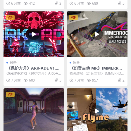
e of Golf VR让你体验前所未有...
l Town Wonders 是一款非常...
6 月前
412
3
6 月前
680
5
VIP
VIP
射击
乐器
《保护方舟》ARK-ADE v1.3.
《幻音吉他 MR》IMMERROC
1.68
K v2.0.441
QuestVR游戏《保护方舟》ARK-AD
抢先体验《幻音吉他》IMMERROC
E 是一款能让你瞬间穿越回80年代
K，畅享混合现实吉他学习乐趣！
7 月前
600
5
7 月前
957
2
街机...
按照自己的节...
VIP