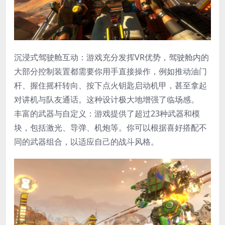
​沉浸式驾驶舱互动​：游戏充分发挥VR优势，驾驶舱内的
大部分控制装置都需要你用手直接操作，例如推动油门
杆、握住摇杆转向、按下点火钥匙启动机甲，甚至拿起
对讲机与队友通话。这种设计极大地增强了临场感。
​丰富的武器与自定义​：游戏提供了超过23种武器和模
块，包括激光、导弹、机炮等。你可以根据喜好搭配不
同的武器组合，以适应自己的战斗风格。