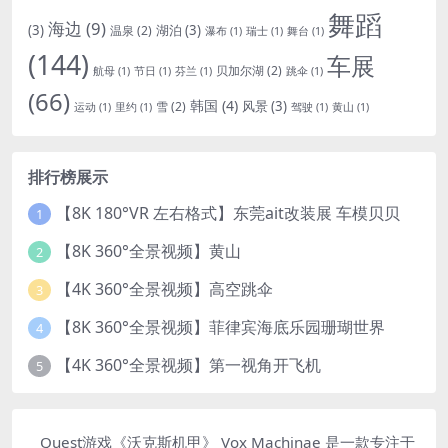
舞蹈
海边
(9)
(3)
湖泊
(3)
温泉
(2)
瀑布
(1)
瑞士
(1)
舞台
(1)
(144)
车展
贝加尔湖
(2)
航母
(1)
节日
(1)
芬兰
(1)
跳伞
(1)
(66)
韩国
(4)
风景
(3)
雪
(2)
运动
(1)
里约
(1)
驾驶
(1)
黄山
(1)
排行榜展示
【8K 180°VR 左右格式】东莞ait改装展 车模贝贝
1
【8K 360°全景视频】黄山
2
【4K 360°全景视频】高空跳伞
3
【8K 360°全景视频】菲律宾海底乐园珊瑚世界
4
【4K 360°全景视频】第一视角开飞机
5
Quest游戏《沃克斯机甲》 Vox Machinae 是一款专注于