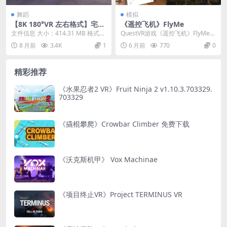
舞蹈
模拟
【8K 180°VR 左右格式】宅男
《遥控飞机》FlyMe
舞蹈-旗袍古装舞 中国风舞蹈
文件信息 大小：414.31 MB 格式：
QuestVR游戏《遥控飞机》FlyMe
mp4（180°3D左右格式） 时长：...
是一款典型的VR飞行模拟游戏。 沉
8 月前
3.4K
1
6 月前
770
0
浸式...
精彩推荐
《水果忍者2 VR》Fruit Ninja 2 v1.10.3.703329.
703329
《撬棍攀爬》Crowbar Climber 免费下载
《沃克斯机甲》 Vox Machinae
《项目终止VR》Project TERMINUS VR