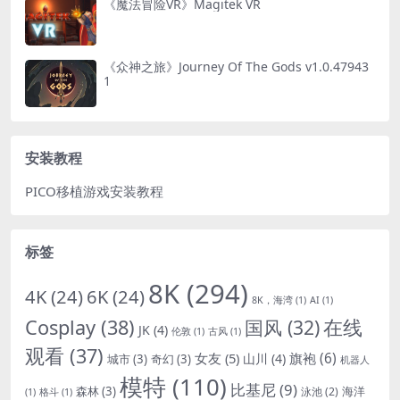
《魔法冒险VR》Magitek VR
《众神之旅》Journey Of The Gods v1.0.47943
1
安装教程
PICO移植游戏安装教程
标签
8K
(294)
4K
(24)
6K
(24)
8K，海湾
(1)
AI
(1)
Cosplay
(38)
国风
(32)
在线
JK
(4)
伦敦
(1)
古风
(1)
观看
(37)
女友
(5)
旗袍
(6)
山川
(4)
城市
(3)
奇幻
(3)
机器人
模特
(110)
比基尼
(9)
森林
(3)
海洋
泳池
(2)
(1)
格斗
(1)