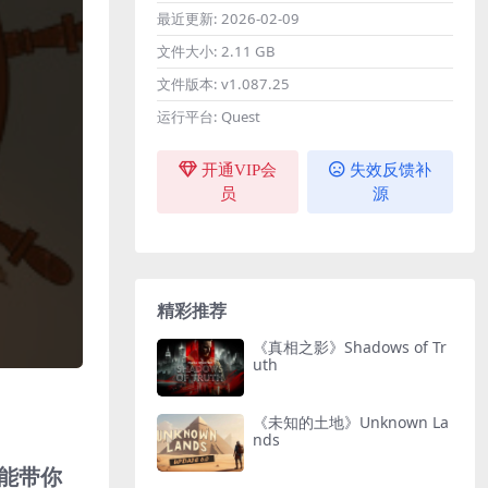
最近更新:
2026-02-09
文件大小:
2.11 GB
文件版本:
v1.087.25
运行平台:
Quest
开通VIP会
失效反馈补
员
源
精彩推荐
《真相之影》Shadows of Tr
uth
《未知的土地》Unknown La
nds
它能带你