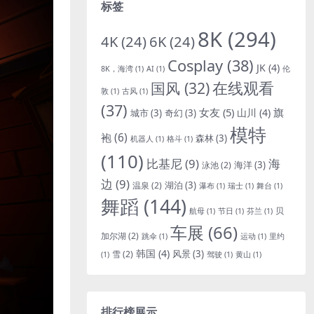
标签
8K
(294)
4K
(24)
6K
(24)
Cosplay
(38)
JK
(4)
8K，海湾
(1)
AI
(1)
伦
国风
(32)
在线观看
敦
(1)
古风
(1)
(37)
女友
(5)
旗
山川
(4)
城市
(3)
奇幻
(3)
模特
袍
(6)
森林
(3)
机器人
(1)
格斗
(1)
(110)
比基尼
(9)
海
海洋
(3)
泳池
(2)
边
(9)
湖泊
(3)
温泉
(2)
瀑布
(1)
瑞士
(1)
舞台
(1)
舞蹈
(144)
贝
航母
(1)
节日
(1)
芬兰
(1)
车展
(66)
加尔湖
(2)
跳伞
(1)
运动
(1)
里约
韩国
(4)
风景
(3)
雪
(2)
(1)
驾驶
(1)
黄山
(1)
排行榜展示