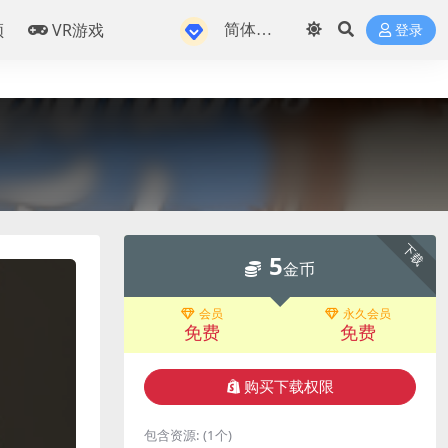
频
VR游戏
登录
下载
5
金币
会员
永久会员
免费
免费
购买下载权限
包含资源:
(1个)