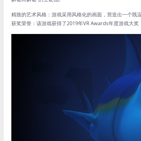
​精致的艺术风格​：游戏采用风格化的画面，营造出一个既
​获奖荣誉​：该游戏获得了2019年VR Awards年度游