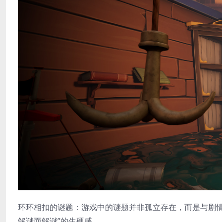
​环环相扣的谜题​：游戏中的谜题并非孤立存在，而是与
解谜而解谜”的生硬感。