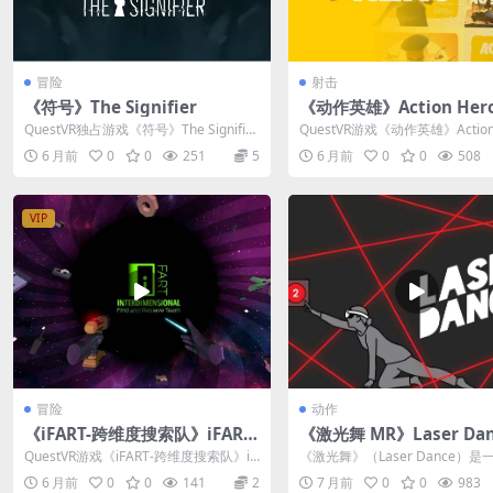
冒险
射击
《符号》The Signifier
《动作英雄》Action Her
QuestVR独占游戏《符号》The Signifier
QuestVR游戏《动作英雄》Action
是一款将黑色科幻、心理...
是一款旨在让你化身银幕传奇...
6 月前
0
0
251
5
6 月前
0
0
508
VIP
冒险
动作
《iFART-跨维度搜索队》iFART-
《激光舞 MR》Laser Dan
Interdimensional Find and
0.9.0.724
QuestVR游戏《iFART-跨维度搜索队》iF
《激光舞》（Laser Dance）
Retrieve Team
ART- Interdimen...
有创意的混合现实（MR）游戏，它能
6 月前
0
0
141
2
7 月前
0
0
983