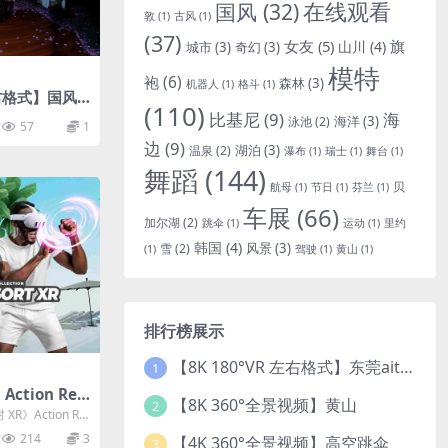
国风
(32)
在线观看
敦
(1)
古风
(1)
(37)
女友
(5)
旗
山川
(4)
城市
(3)
奇幻
(3)
模特
袍
(6)
森林
(3)
机器人
(1)
格斗
(1)
左右格式】国风
(110)
比基尼
(9)
海
海洋
(3)
泳池
(2)
57
1
边
(9)
湖泊
(3)
温泉
(2)
瀑布
(1)
瑞士
(1)
舞台
(1)
舞蹈
(144)
贝
航母
(1)
节日
(1)
芬兰
(1)
车展
(66)
加尔湖
(2)
跳伞
(1)
运动
(1)
里约
韩国
(4)
风景
(3)
雪
(2)
(1)
驾驶
(1)
黄山
(1)
排行榜展示
【8K 180°VR 左右格式】东莞ait改装展 车模贝贝
1
ction Res
【8K 360°全景视频】黄山
2
64
R》Action Re
214
3
【4K 360°全景视频】高空跳伞
3