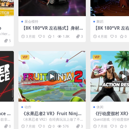
展会模特
舞蹈
o
【8K 180°VR 左右格式】身材
【8K 180°VR 
超好的车模
舞蹈26041202
 Hero
3 月前
0
1
1.8K
3
4 月前
0
0
5
VIP
VIP
动作
休闲
ce v
《水果忍者2 VR》Fruit Ninja
《行动度假村 XR》A
2 v1.10.3.703329.703329
ort XR v0.4.64.4
是一款非常
《水果忍者 VR2》在经典玩法上做了不
Quest游戏《行动度假村 X
...
少有意思的扩展，不仅保留了切水果的
sort XR 是一款专注于...
0
7 月前
0
0
576
3
7 月前
0
0
爽快感，...