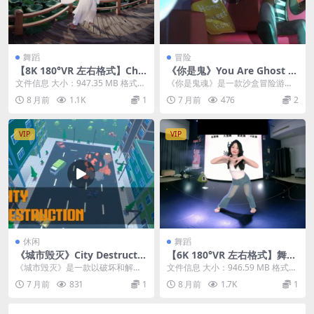
舞蹈
冒险
【8K 180°VR 左右格式】Chin
《你是鬼》You Are Ghost v
ese Style Dance『Green Sn
0.9.7.28.36
文件信息 大小：947.35 MB 格式：
《你是鬼魂》是一款沙盒冒险游
ake 青蛇』中国舞
mp4（180°3D左右格式） 时长：...
戏，你将化身为鬼屋里一个顽皮的
8 月前
1.1K
1
7 月前
476
2
幽灵，置身于充满秘密、...
VIP
VIP
休闲
舞蹈
《城市毁灭》City Destructio
【6K 180°VR 左右格式】舞蹈
n (MR Fix) v1.186.471
25-12-06
《城市毁灭》是一款以破坏和解压
文件信息 大小：946.59 MB 格式：
为主题的模拟游戏，让你可以尽情
mp4（180°3D左右格式） 时长：...
7 月前
831
1
8 月前
1.7K
1
释放压力。 游戏类型...