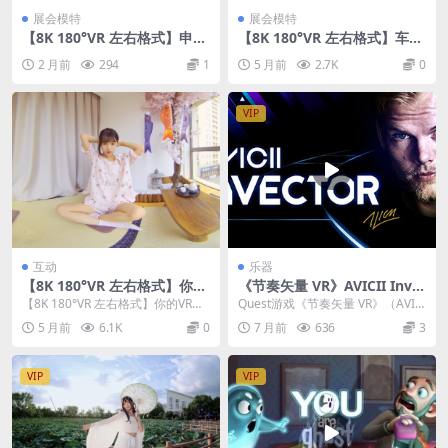
展会模特
展会模特
【8K 180°VR 左右格式】申鹤
【8K 180°VR 左右格式】车展
cosplay SEP游戏动漫展
模特 26032503
2 月前
294
1
5 月前
2.7K
0
VIP
互动
乐器
【8K 180°VR 左右格式】你的
《节奏矢量 VR》AVICII Inve
VR女友
ctor v1.58
【8K 180°VR 左右格式】你的VR女
Quest游戏《节奏矢量 VR》（AVIC
友
II Invector）是一款致敬已故...
5 月前
6.1K
0
7 月前
636
3
VIP
VIP