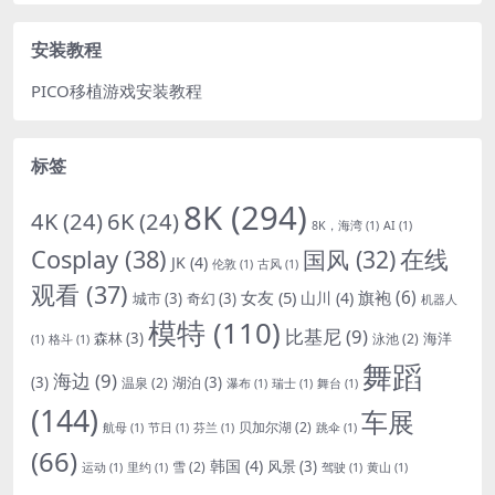
安装教程
PICO移植游戏安装教程
标签
8K
(294)
4K
(24)
6K
(24)
8K，海湾
(1)
AI
(1)
Cosplay
(38)
国风
(32)
在线
JK
(4)
伦敦
(1)
古风
(1)
观看
(37)
女友
(5)
旗袍
(6)
山川
(4)
城市
(3)
奇幻
(3)
机器人
模特
(110)
比基尼
(9)
森林
(3)
海洋
泳池
(2)
(1)
格斗
(1)
舞蹈
海边
(9)
(3)
湖泊
(3)
温泉
(2)
瀑布
(1)
瑞士
(1)
舞台
(1)
(144)
车展
贝加尔湖
(2)
航母
(1)
节日
(1)
芬兰
(1)
跳伞
(1)
(66)
韩国
(4)
风景
(3)
雪
(2)
运动
(1)
里约
(1)
驾驶
(1)
黄山
(1)