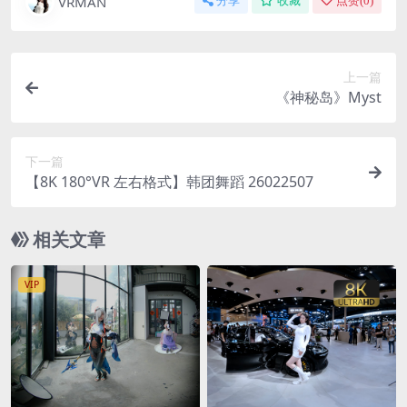
VRMAN
分享
收藏
点赞(
0
)
上一篇
《神秘岛》Myst
下一篇
【8K 180°VR 左右格式】韩团舞蹈 26022507
相关文章
VIP