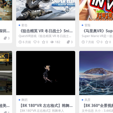
射击
冒险
】深圳
《狙击精英 VR 冬日战士》Snip
《马里奥VR》Super
er Elite VR Winter Warrior
v2.2
QuestVR游戏《狙击精英 VR 冬日战士》
Super Mario VR
3
Sniper Elite VR W...
术的马里奥游戏，玩家可以
6 月前
0
0
182
3
7 月前
0
0
舞蹈
风景
】超美3
【8K 180°VR 左右格式】韩舞
【8K 360°全景
单人
加尔湖神奇的冰
【8K 180°VR 左右格式】韩舞单人
文件信息 大小：3.44GB
5