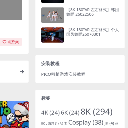
【8K 180°VR 左右格式】韩团
舞蹈 26022506
【8K 180°VR 左右格式】个人
国风舞蹈26070301
点赞(
0
)
安装教程
PICO移植游戏安装教程
标签
8K
(294)
4K
(24)
6K
(24)
Cosplay
(38)
JK
(4)
8K，海湾
(1)
AI
(1)
伦