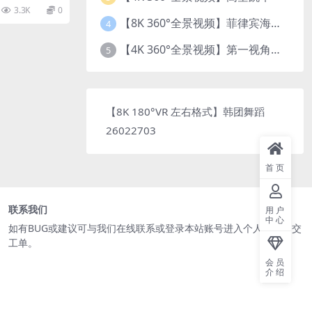
空...
3.3K
0
【8K 360°全景视频】菲律宾海底乐园珊瑚世界
4
【4K 360°全景视频】第一视角开飞机
5
【8K 180°VR 左右格式】韩团舞蹈
26022703
首页
联系我们
用户
中心
如有BUG或建议可与我们在线联系或登录本站账号进入个人中心提交
工单。
会员
介绍