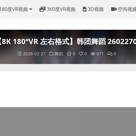
180度VR视频
360度VR视频
3D视频
空间视
8K 180°VR 左右格式】韩团舞蹈 260227
2026-02-27
舞蹈
0
0
671
0