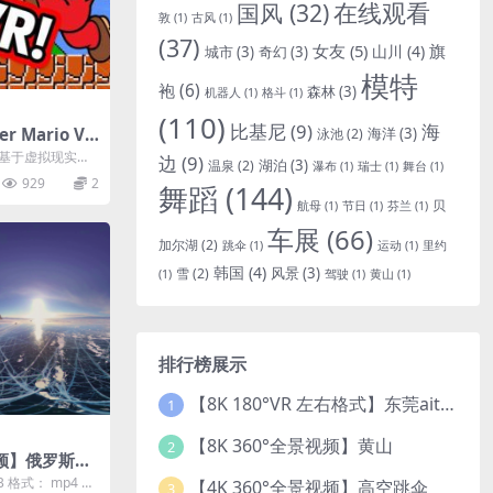
国风
(32)
在线观看
敦
(1)
古风
(1)
(37)
女友
(5)
旗
山川
(4)
城市
(3)
奇幻
(3)
模特
袍
(6)
森林
(3)
机器人
(1)
格斗
(1)
(110)
比基尼
(9)
海
 Mario VR
海洋
(3)
泳池
(2)
是一款基于虚拟现实技
边
(9)
湖泊
(3)
温泉
(2)
瀑布
(1)
瑞士
(1)
舞台
(1)
穿上VR...
929
2
舞蹈
(144)
贝
航母
(1)
节日
(1)
芬兰
(1)
车展
(66)
加尔湖
(2)
跳伞
(1)
运动
(1)
里约
韩国
(4)
风景
(3)
雪
(2)
(1)
驾驶
(1)
黄山
(1)
排行榜展示
【8K 180°VR 左右格式】东莞ait改装展 车模贝贝
1
【8K 360°全景视频】黄山
2
视频】俄罗斯贝
 格式： mp4 时
【4K 360°全景视频】高空跳伞
3