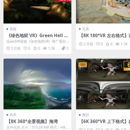
冒险
写真
《绿色地狱 VR》Green Hell V
【8K 180°VR 左右格式
R （Quest）
玫瑰海岸 音音比基尼写真
QuestVR游戏《绿色地狱VR》将广受好
2 月前
0
0
1.1K
评的生存游戏《Green Hell》的...
5 月前
0
0
1.5K
5
VIP
风景
舞蹈
【8K 360°全景视频】海湾
【6K 360°VR 上下格式
D舞蹈-地铁
文件信息 大小：573.28 MB 格式：mkv
3 月前
0
0
125