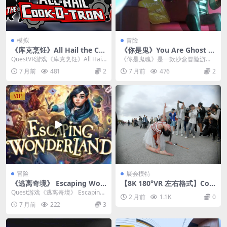
模拟
冒险
《库克烹饪》All Hail the Co
《你是鬼》You Are Ghost v
ok-o-tron v1.2.5.10
0.9.7.28.36
QuestVR游戏《库克烹饪》All Hail
《你是鬼魂》是一款沙盒冒险游
the Cook-o-tron能...
戏，你将化身为鬼屋里一个顽皮的
7 月前
481
2
7 月前
476
2
幽灵，置身于充满秘密、...
VIP
冒险
展会模特
《逃离奇境》 Escaping Won
【8K 180°VR 左右格式】Cos
derland v1.0.1.1347.1347
play 女丧尸
Quest游戏《逃离奇境》 Escaping
2 月前
1.1K
0
Wonderland 是一款备受好...
7 月前
222
3