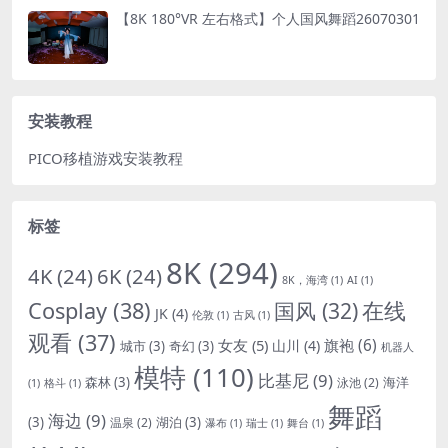
【8K 180°VR 左右格式】个人国风舞蹈26070301
安装教程
PICO移植游戏安装教程
标签
8K
(294)
4K
(24)
6K
(24)
8K，海湾
(1)
AI
(1)
Cosplay
(38)
国风
(32)
在线
JK
(4)
伦敦
(1)
古风
(1)
观看
(37)
女友
(5)
旗袍
(6)
山川
(4)
城市
(3)
奇幻
(3)
机器人
模特
(110)
比基尼
(9)
森林
(3)
海洋
泳池
(2)
(1)
格斗
(1)
舞蹈
海边
(9)
(3)
湖泊
(3)
温泉
(2)
瀑布
(1)
瑞士
(1)
舞台
(1)