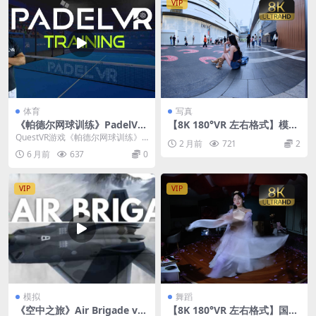
VIP
体育
写真
《帕德尔网球训练》PadelVR
【8K 180°VR 左右格式】模特
Training
不知云户外拍摄
QuestVR游戏《帕德尔网球训练》P
2 月前
721
2
adelVR Training 是一款典型...
6 月前
637
0
VIP
VIP
模拟
舞蹈
《空中之旅》Air Brigade v1.
【8K 180°VR 左右格式】国风