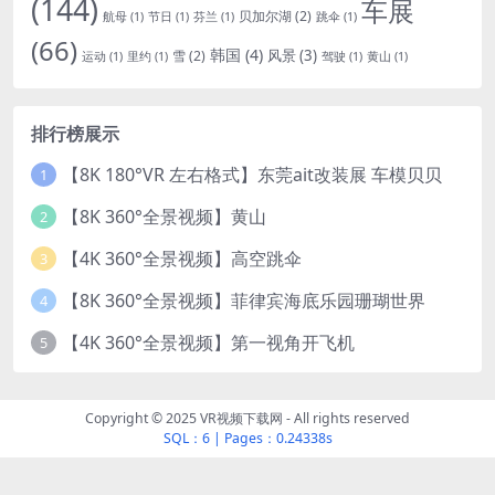
(144)
车展
贝加尔湖
(2)
航母
(1)
节日
(1)
芬兰
(1)
跳伞
(1)
(66)
韩国
(4)
风景
(3)
雪
(2)
运动
(1)
里约
(1)
驾驶
(1)
黄山
(1)
排行榜展示
【8K 180°VR 左右格式】东莞ait改装展 车模贝贝
1
【8K 360°全景视频】黄山
2
【4K 360°全景视频】高空跳伞
3
【8K 360°全景视频】菲律宾海底乐园珊瑚世界
4
【4K 360°全景视频】第一视角开飞机
5
Copyright © 2025 VR视频下载网 - All rights reserved
SQL：6
|
Pages：0.24338s