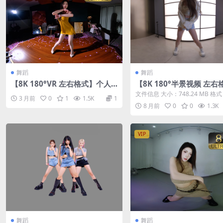
舞蹈
舞蹈
【8K 180°VR 左右格式】个人
【8K 180°半景视频 左右
舞蹈26042803
舞蹈 25-12-04
文件信息 大小：748.24 MB 格式
3 月前
0
1
1.5K
1
（左右格式） 时长：03:15...
8 月前
0
0
1.3K
VIP
舞蹈
舞蹈