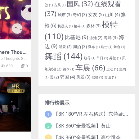
国风
(32)
在线观看
敦
(1)
古风
(1)
(37)
女友
(5)
旗
山川
(4)
城市
(3)
奇幻
(3)
模特
袍
(6)
森林
(3)
机器人
(1)
格斗
(1)
(110)
比基尼
(9)
海
海洋
(3)
泳池
(2)
边
(9)
湖泊
(3)
温泉
(2)
瀑布
(1)
瑞士
(1)
舞台
(1)
re Thoug
舞蹈
(144)
贝
航母
(1)
节日
(1)
芬兰
(1)
Thoughts G
社交体验...
车展
(66)
639
0
加尔湖
(2)
跳伞
(1)
运动
(1)
里约
韩国
(4)
风景
(3)
雪
(2)
(1)
驾驶
(1)
黄山
(1)
排行榜展示
【8K 180°VR 左右格式】东莞ait改装展 车模贝贝
1
【8K 360°全景视频】黄山
2
【4K 360°全景视频】高空跳伞
3