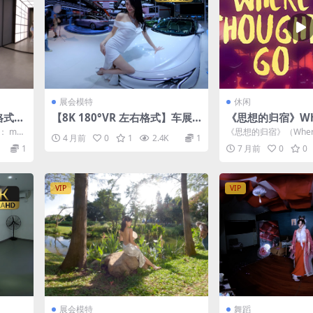
展会模特
休闲
格式】
【8K 180°VR 左右格式】车展
《思想的归宿》Whe
模特26032801
hts Go v1.26.38
： mp4
《思想的归宿》（Where 
4 月前
0
1
2.4K
1
o）是一款非常特别的VR
1
7 月前
0
0
VIP
VIP
展会模特
舞蹈