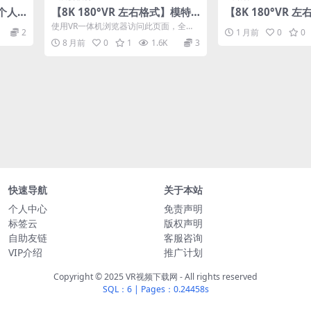
】个人
【8K 180°VR 左右格式】模特
【8K 180°VR 
公园拍摄
国风舞蹈260628
使用VR一体机浏览器访问此页面，全屏
2
1 月前
0
0
后选择空间格式可在线观看。 文...
8 月前
0
1
1.6K
3
快速导航
关于本站
个人中心
免责声明
标签云
版权声明
自助友链
客服咨询
VIP介绍
推广计划
Copyright © 2025 VR视频下载网 - All rights reserved
SQL：6
|
Pages：0.24458s