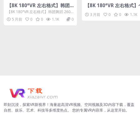
【8K 180°VR 左右格式】韩团
【8K 180°VR 左右格式
舞蹈 26022508
舞蹈26052301
【8K 180°VR 左右格式】韩团舞蹈 2602
3 月前
0
0
1.1K
2508
5 月前
0
0
1.1K
0
即刻沉浸，探索VR新视界！海量超高清VR视频、空间视频及3D内容下载，覆盖
自然、娱乐、艺术、科技等多维度热点。 您的专属VR内容库，从这里开始。