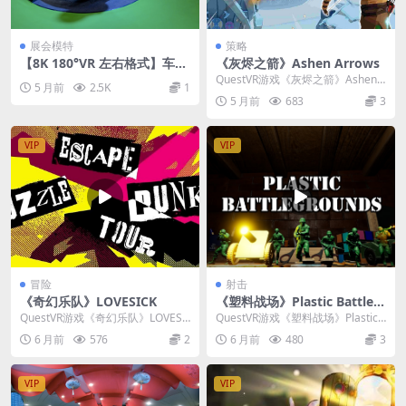
展会模特
策略
【8K 180°VR 左右格式】车展
《灰烬之箭》Ashen Arrows
模特 26032101
QuestVR游戏《灰烬之箭》Ashen
5 月前
2.5K
1
Arrows 是一款以北欧神话为背景
5 月前
683
3
的...
VIP
VIP
冒险
射击
《奇幻乐队》LOVESICK
《塑料战场》Plastic Battleg
rounds
QuestVR游戏《奇幻乐队》LOVESI
QuestVR游戏《塑料战场》Plastic
CK 是一款将90年代摇滚乐队的真实
Battlegrounds 是一款...
6 月前
576
2
6 月前
480
3
故...
VIP
VIP