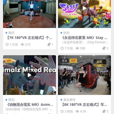
舞蹈
休闲
【7K 180°VR 左右格式】个人
《永远待在家里 MR》Stay F
舞蹈26070101
orever Home v1.4.1.30100
《永远待在家里》（Stay Forever
1 月前
213
1
Home）混合现实（MR）宠物模拟
7 月前
928
2
游...
VIP
置顶
VIP
模拟
展会模特
《动物混合现实 MR》Animal
【8K 180°VR 左右格式】车模
z Mixed Reality v1.558.558
敏敏深圳九州改装车展2025
Quest游戏《动物混合现实 MR》A
3 周前
4.7K
3
nimalz Mixed Reality ...