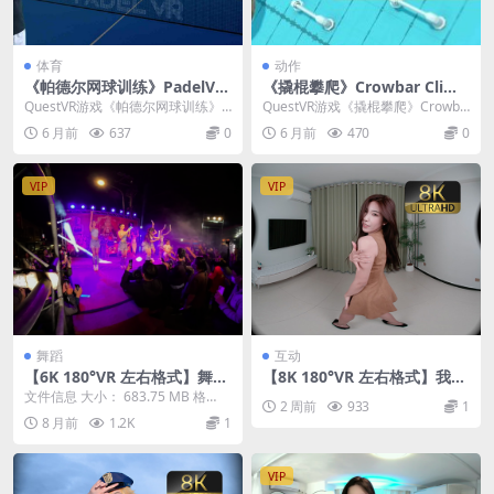
体育
动作
《帕德尔网球训练》PadelVR
《撬棍攀爬》Crowbar Climb
Training
er 免费下载
QuestVR游戏《帕德尔网球训练》P
QuestVR游戏《撬棍攀爬》Crowba
adelVR Training 是一款典型...
r Climber 是一款非常有创意的...
6 月前
637
0
6 月前
470
0
VIP
VIP
舞蹈
互动
【6K 180°VR 左右格式】舞台
【8K 180°VR 左右格式】我的
演出nobody
舞者主播 第8部分
文件信息 大小： 683.75 MB 格
2 周前
933
1
式：mp4（180°3D左右格式） 时
8 月前
1.2K
1
长...
VIP