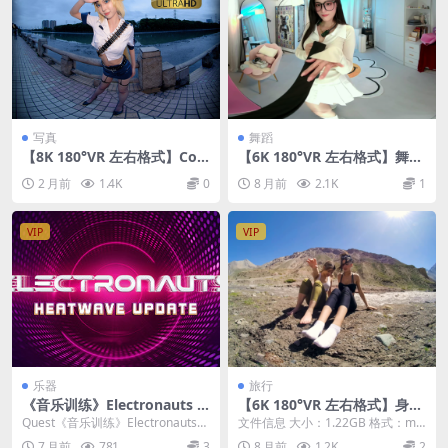
写真
舞蹈
【8K 180°VR 左右格式】Cos
【6K 180°VR 左右格式】舞蹈
play 女警长
Dark Mist-25-1-14
2 月前
1.4K
0
8 月前
2.1K
1
VIP
VIP
乐器
旅行
《音乐训练》Electronauts v
【6K 180°VR 左右格式】身材
175667
非常好的两位美女带你去旅行
Quest《音乐训练》Electronauts游
文件信息 大小：1.22GB 格式：mp
戏是一款能让你在虚拟现实中过足
4（180°3D左右格式） 时长：05:...
7 月前
781
3
8 月前
1.2K
2