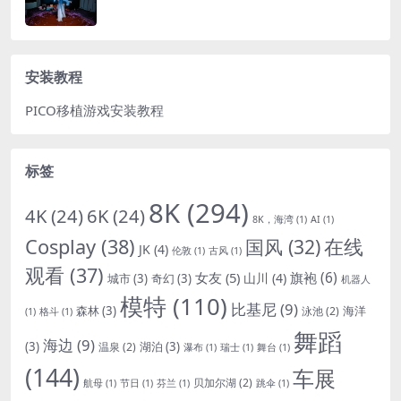
安装教程
PICO移植游戏安装教程
标签
8K
(294)
4K
(24)
6K
(24)
8K，海湾
(1)
AI
(1)
Cosplay
(38)
国风
(32)
在线
JK
(4)
伦敦
(1)
古风
(1)
观看
(37)
女友
(5)
旗袍
(6)
山川
(4)
城市
(3)
奇幻
(3)
机器人
模特
(110)
比基尼
(9)
森林
(3)
海洋
泳池
(2)
(1)
格斗
(1)
舞蹈
海边
(9)
(3)
湖泊
(3)
温泉
(2)
瀑布
(1)
瑞士
(1)
舞台
(1)
(144)
车展
贝加尔湖
(2)
航母
(1)
节日
(1)
芬兰
(1)
跳伞
(1)