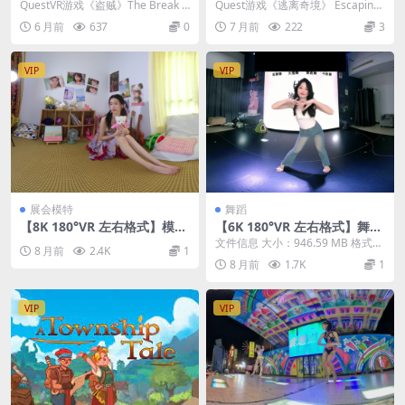
derland v1.0.1.1347.1347
QuestVR游戏《盗贼》The Break I
Quest游戏《逃离奇境》 Escaping
n 是一款非常有意思的VR合作游...
Wonderland 是一款备受好...
6 月前
637
0
7 月前
222
3
VIP
VIP
展会模特
舞蹈
【8K 180°VR 左右格式】模特
【6K 180°VR 左右格式】舞蹈
日常写真
25-12-06
文件信息 大小：946.59 MB 格式：
8 月前
2.4K
1
mp4（180°3D左右格式） 时长：...
8 月前
1.7K
1
VIP
VIP