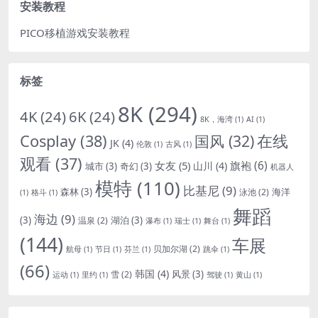
安装教程
PICO移植游戏安装教程
标签
8K
(294)
4K
(24)
6K
(24)
8K，海湾
(1)
AI
(1)
Cosplay
(38)
国风
(32)
在线
JK
(4)
伦敦
(1)
古风
(1)
观看
(37)
女友
(5)
旗袍
(6)
山川
(4)
城市
(3)
奇幻
(3)
机器人
模特
(110)
比基尼
(9)
森林
(3)
海洋
泳池
(2)
(1)
格斗
(1)
舞蹈
海边
(9)
(3)
湖泊
(3)
温泉
(2)
瀑布
(1)
瑞士
(1)
舞台
(1)
(144)
车展
贝加尔湖
(2)
航母
(1)
节日
(1)
芬兰
(1)
跳伞
(1)
(66)
韩国
(4)
风景
(3)
雪
(2)
运动
(1)
里约
(1)
驾驶
(1)
黄山
(1)