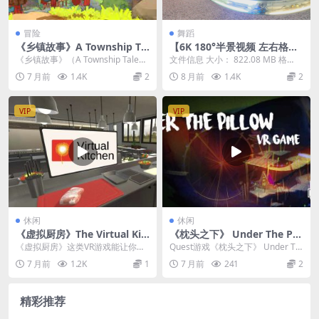
冒险
舞蹈
《乡镇故事》A Township Tal
【6K 180°半景视频 左右格
e v1.5.1.1.38320
式】’热恋歌’比基尼舞台演出
《乡镇故事》（A Township Tale）
文件信息 大小： 822.08 MB 格
是一款非常独特的虚拟现实游戏，
式： mp4（左右格式） 时长：03:
7 月前
1.4K
2
8 月前
1.4K
2
它巧...
3...
VIP
VIP
休闲
休闲
《虚拟厨房》The Virtual Kit
《枕头之下》 Under The Pill
chen v1.6.11
ow
《虚拟厨房》这类VR游戏能让你在
Quest游戏《枕头之下》 Under Th
虚拟空间里过足“厨师瘾”。 借助VR
e Pillow 这款游戏以其独特的...
7 月前
1.2K
1
7 月前
241
2
控制器的精确...
精彩推荐