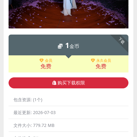
下载
1
金币
会员
永久会员
免费
免费
购买下载权限
包含资源:
(1个)
最近更新:
2026-07-03
文件大小:
779.72 MB