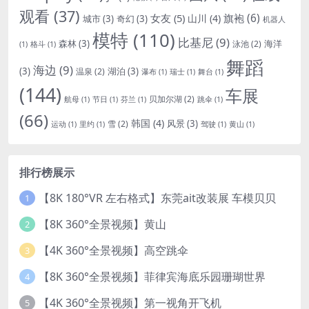
观看
(37)
女友
(5)
旗袍
(6)
山川
(4)
城市
(3)
奇幻
(3)
机器人
模特
(110)
比基尼
(9)
森林
(3)
海洋
泳池
(2)
(1)
格斗
(1)
舞蹈
海边
(9)
(3)
湖泊
(3)
温泉
(2)
瀑布
(1)
瑞士
(1)
舞台
(1)
(144)
车展
贝加尔湖
(2)
航母
(1)
节日
(1)
芬兰
(1)
跳伞
(1)
(66)
韩国
(4)
风景
(3)
雪
(2)
运动
(1)
里约
(1)
驾驶
(1)
黄山
(1)
排行榜展示
【8K 180°VR 左右格式】东莞ait改装展 车模贝贝
1
【8K 360°全景视频】黄山
2
【4K 360°全景视频】高空跳伞
3
【8K 360°全景视频】菲律宾海底乐园珊瑚世界
4
【4K 360°全景视频】第一视角开飞机
5