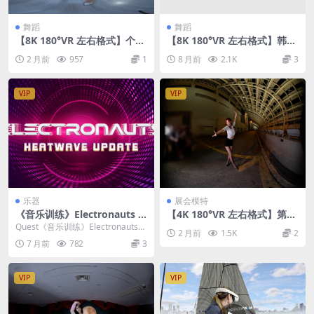
舞蹈
舞蹈
【8K 180°VR 左右格式】个人
【8K 180°VR 左右格式】韩式
舞蹈26052801
精品舞蹈
2 月前
957
1
8 月前
2.1K
3
VIP
VIP
乐器
展会模特
《音乐训练》Electronauts v
【4K 180°VR 左右格式】第22
175667
届广州国际汽车展览会2024
Quest《音乐训练》Electronauts游
2 月前
1.5K
2
车模雯雯热舞
戏是一款能让你在虚拟现实中过足
7 月前
782
3
“...
VIP
VIP