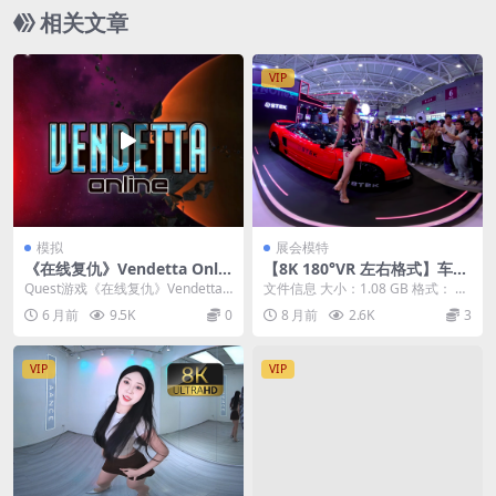
相关文章
VIP
模拟
展会模特
《在线复仇》Vendetta Onlin
【8K 180°VR 左右格式】车展
e
模特 2512
Quest游戏《在线复仇》Vendetta
文件信息 大小：1.08 GB 格式： m
Online 是一款支持VR设备的跨...
p4（180°3D左右格式） 时长：0...
6 月前
9.5K
0
8 月前
2.6K
3
VIP
VIP