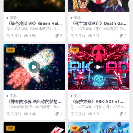
冒险
策略
《绿色地狱 VR》Green Hell
《死亡游戏酒店》Death Ga
VR （Quest）
me Hotel
QuestVR游戏《绿色地狱VR》将广
QuestVR游戏《死亡游戏酒店》De
受好评的生存游戏《Green Hell》
ath Game Hotel 是一款由知...
5 月前
1.5K
5
6 月前
631
2
的...
VIP
VIP
工具
射击
《神奇的涂鸦 画出你的梦想，
《保护方舟》ARK-ADE v1.3.
绘出你的世界》Magical Doo
1.68
《神奇的涂鸦 画出你的梦想，绘出
QuestVR游戏《保护方舟》ARK-AD
dle Draw Your Dreams v3.
你的世界》Magical Doodle Dra
E 是一款能让你瞬间穿越回80年代
7 月前
1.4K
1
7 月前
601
5
1.20
w...
街机...
VIP
VIP