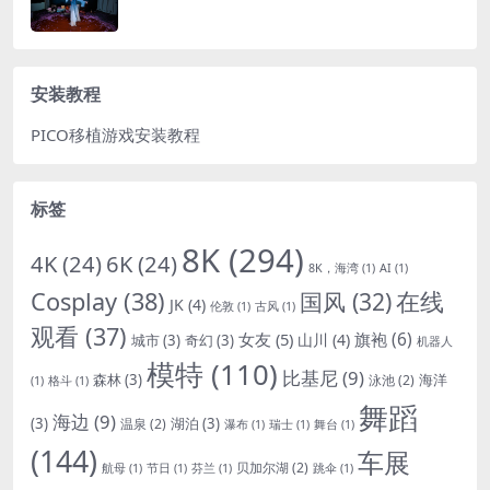
安装教程
PICO移植游戏安装教程
标签
8K
(294)
4K
(24)
6K
(24)
8K，海湾
(1)
AI
(1)
Cosplay
(38)
国风
(32)
在线
JK
(4)
伦敦
(1)
古风
(1)
观看
(37)
女友
(5)
旗袍
(6)
山川
(4)
城市
(3)
奇幻
(3)
机器人
模特
(110)
比基尼
(9)
森林
(3)
海洋
泳池
(2)
(1)
格斗
(1)
舞蹈
海边
(9)
(3)
湖泊
(3)
温泉
(2)
瀑布
(1)
瑞士
(1)
舞台
(1)
(144)
车展
贝加尔湖
(2)
航母
(1)
节日
(1)
芬兰
(1)
跳伞
(1)