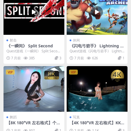
射击
休闲
《一瞬间》 Split Second
《闪电弓箭手》 Lightning A
rcher
Quest游戏《一瞬间》 Split Second
Quest游戏《闪电弓箭手》 Lightnin
是一款即将到来的VR战术射击...
g Archer 这是一款引人入胜...
7 月前
385
3
7 月前
626
1
VIP
VIP
舞蹈
写真
【8K 180°VR 左右格式】个人
【4K 180°VR 左右格式】KK •
舞蹈26052801
比基尼泳池派对
2 月前
957
1
2 月前
1.1K
3