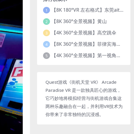
【8K 180°VR 左右格式】东莞ait改装展 车模贝贝
1
【8K 360°全景视频】黄山
2
【4K 360°全景视频】高空跳伞
3
【8K 360°全景视频】菲律宾海底乐园珊瑚世界
4
【4K 360°全景视频】第一视角开飞机
5
Quest游戏《街机天堂 VR》 Arcade
Paradise VR 是一款独具匠心的游戏，
它巧妙地将模拟经营与街机游戏合集这
两种乐趣融合在一起，并利用VR技术为
你带来了非常独特的沉浸感。