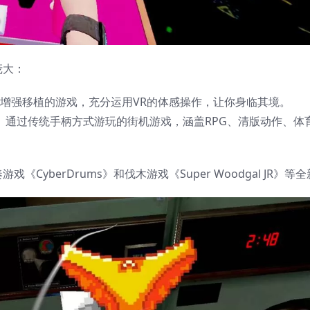
庞大：
从原版增强移植的游戏，充分运用VR的体感操作，让你身临其境。
启发、通过传统手柄方式游玩的街机游戏，涵盖RPG、清版动作、体
CyberDrums》和伐木游戏《Super Woodgal JR》等