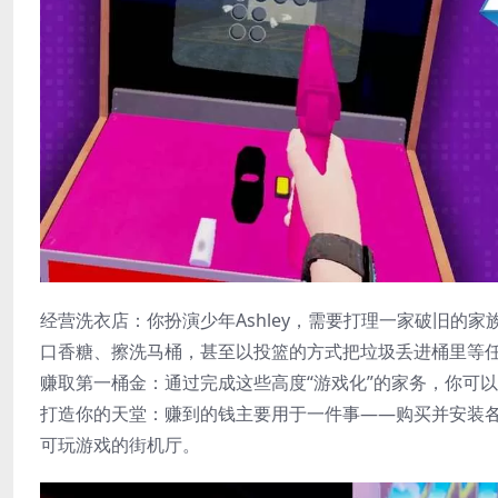
​经营洗衣店​：你扮演少年Ashley，需要打理一家破旧
口香糖、擦洗马桶，甚至以投篮的方式把垃圾丢进桶里等
​赚取第一桶金​：通过完成这些高度“游戏化”的家务，你可
​打造你的天堂​：赚到的钱主要用于一件事——购买并安装
可玩游戏的街机厅。