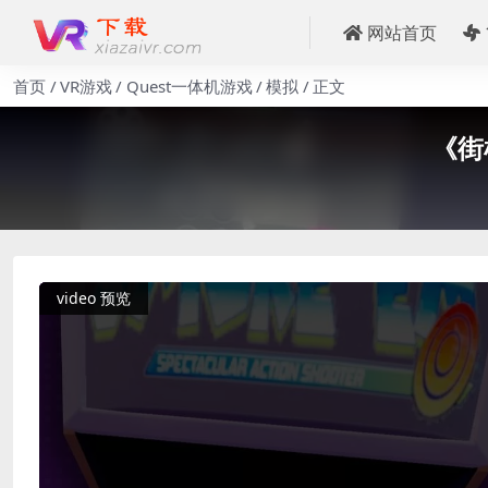
网站首页
首页
VR游戏
Quest一体机游戏
模拟
正文
《街机
video 预览