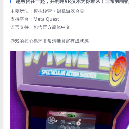
趣融合在一起，并利用VR技术为你带来了非常独特
主要玩法：模拟经营 + 街机游戏合集
​支持平台：Meta Quest
​语言支持：包含官方简体中文​
游戏的核心循环非常清晰且富有成就感：