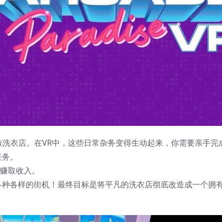
的家族洗衣店。在VR中，这些日常杂务变得生动起来，你需要亲手
任务。
以赚取收入。
各种各样的街机​！最终目标是将平凡的洗衣店彻底改造成一个拥有