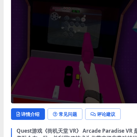
详情介绍
常见问题
评论建议
Quest游戏《街机天堂 VR》 Arcade Parad