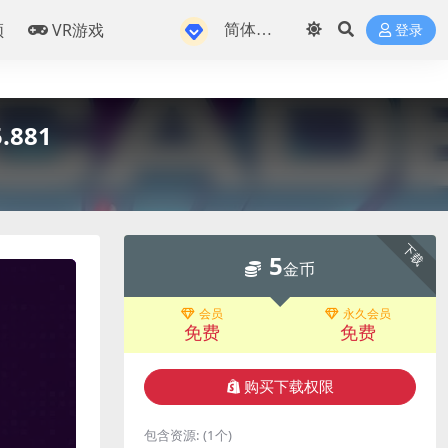
频
VR游戏
登录
.881
下载
5
金币
会员
永久会员
免费
免费
购买下载权限
包含资源:
(1个)