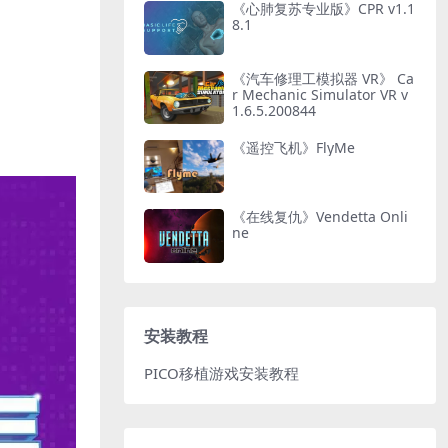
《心肺复苏专业版》CPR v1.1
8.1
《汽车修理工模拟器 VR》 Ca
r Mechanic Simulator VR v
1.6.5.200844
《遥控飞机》FlyMe
《在线复仇》Vendetta Onli
ne
安装教程
PICO移植游戏安装教程