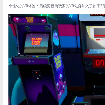
​个性化的VR体验​：后续更新为玩家的VR化身加入了如