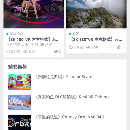
展会模特
风景
【8K 180°VR 左右格式】车模
【8K 180°VR 左右格式】云中
8K 60P Korean Model VR Hi
的山脉
文件信息 大小：1.81 GB 格式：mp
3 月前
2.5K
0
ghlight
4（180°3D左右格式） 时长：10...
8 月前
3.5K
2
精彩推荐
《扫描还是欺骗》Scan or Scam
《真实钓鱼 DLC解锁版》Real VR Fishing
《笨重的轨道》Chunky Orbits v0.94.1