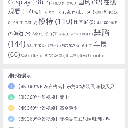
Cosplay
(38)
国风
(32)
在线
JK
(4)
伦敦
(1)
古风
(1)
观看
(37)
女友
(5)
旗袍
(6)
山川
(4)
城市
(3)
奇幻
(3)
机器人
模特
(110)
比基尼
(9)
森林
(3)
海洋
泳池
(2)
(1)
格斗
(1)
舞蹈
海边
(9)
(3)
湖泊
(3)
温泉
(2)
瀑布
(1)
瑞士
(1)
舞台
(1)
(144)
车展
贝加尔湖
(2)
航母
(1)
节日
(1)
芬兰
(1)
跳伞
(1)
(66)
韩国
(4)
风景
(3)
雪
(2)
运动
(1)
里约
(1)
驾驶
(1)
黄山
(1)
排行榜展示
【8K 180°VR 左右格式】东莞ait改装展 车模贝贝
1
【8K 360°全景视频】黄山
2
【4K 360°全景视频】高空跳伞
3
【8K 360°全景视频】菲律宾海底乐园珊瑚世界
4