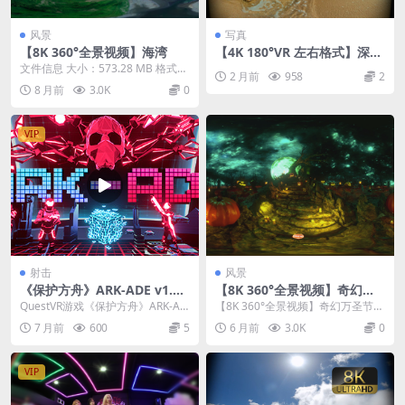
风景
写真
【8K 360°全景视频】海湾
【4K 180°VR 左右格式】深圳
海滩比基尼模特 UU
文件信息 大小：573.28 MB 格式：
2 月前
958
2
mkv 时长：03:35 视频信息 色...
8 月前
3.0K
0
VIP
射击
风景
《保护方舟》ARK-ADE v1.3.
【8K 360°全景视频】奇幻万
1.68
圣节墓地
QuestVR游戏《保护方舟》ARK-AD
【8K 360°全景视频】奇幻万圣节墓
E 是一款能让你瞬间穿越回80年代
地
7 月前
600
5
6 月前
3.0K
0
街机...
VIP