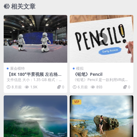
相关文章
展会模特
模拟
【8K 180°半景视频 左右格
《铅笔》Pencil
式】机器人科技展会
文件信息 大小：1.35 GB 格式：mp
《铅笔》Pencil 是一款利用VR或MR
4（左右格式） 时长：05:52 视频...
（混合现实）技术进行绘画、设计
8 月前
1.9K
0
6 月前
893
0
或教育的...
VIP