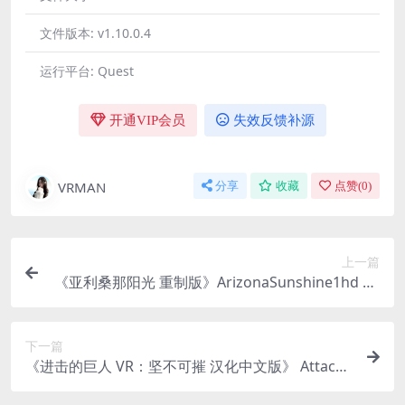
文件版本:
v1.10.0.4
运行平台:
Quest
开通VIP会员
失效反馈补源
VRMAN
分享
收藏
点赞(
0
)
上一篇
《亚利桑那阳光 重制版》ArizonaSunshine1hd Re
make
下一篇
《进击的巨人 VR：坚不可摧 汉化中文版》 Attack
on Titan VR Unbreakable