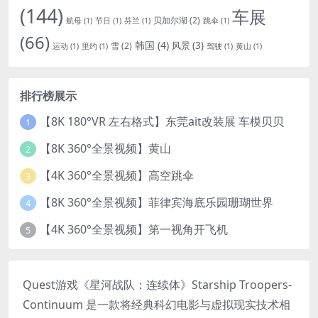
(144)
车展
贝加尔湖
(2)
航母
(1)
节日
(1)
芬兰
(1)
跳伞
(1)
(66)
韩国
(4)
风景
(3)
雪
(2)
运动
(1)
里约
(1)
驾驶
(1)
黄山
(1)
排行榜展示
【8K 180°VR 左右格式】东莞ait改装展 车模贝贝
1
【8K 360°全景视频】黄山
2
【4K 360°全景视频】高空跳伞
3
【8K 360°全景视频】菲律宾海底乐园珊瑚世界
4
【4K 360°全景视频】第一视角开飞机
5
Quest游戏《星河战队：连续体》Starship Troopers-
Continuum 是一款将经典科幻电影与虚拟现实技术相