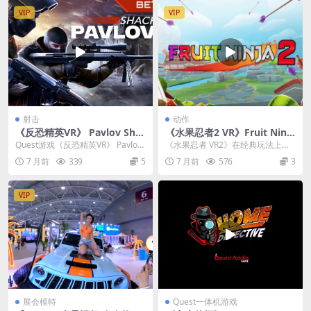
VIP
VIP
射击
动作
《反恐精英VR》 Pavlov Shac
《水果忍者2 VR》Fruit Ninja
k
2 v1.10.3.703329.703329
Quest游戏《反恐精英VR》 Pavlov
《水果忍者 VR2》在经典玩法上做
Shack 它成功地将经典PC射击...
了不少有意思的扩展，不仅保留了
7 月前
339
5
7 月前
576
3
切水果的爽快感，...
VIP
展会模特
Quest一体机游戏