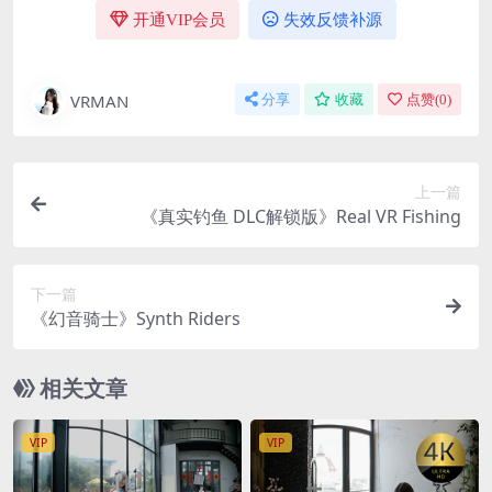
开通VIP会员
失效反馈补源
VRMAN
分享
收藏
点赞(
0
)
上一篇
《真实钓鱼 DLC解锁版》Real VR Fishing
下一篇
《幻音骑士》Synth Riders
相关文章
VIP
VIP