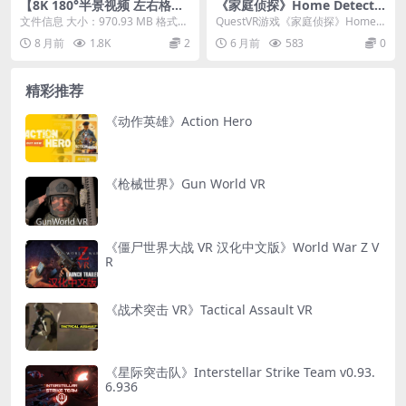
【8K 180°半景视频 左右格
《家庭侦探》Home Detectiv
式】车展模特 Vibrant beauti
e 免费下载
文件信息 大小：970.93 MB 格式：
QuestVR游戏《家庭侦探》Home
es at the Shenzhen Auto S
mp4（左右格式） 时长：04:14...
Detective 是一款很有创意的VR...
8 月前
1.8K
2
6 月前
583
0
how
精彩推荐
《动作英雄》Action Hero
《枪械世界》Gun World VR
《僵尸世界大战 VR 汉化中文版》World War Z V
R
《战术突击 VR》Tactical Assault VR
《星际突击队》Interstellar Strike Team v0.93.
6.936