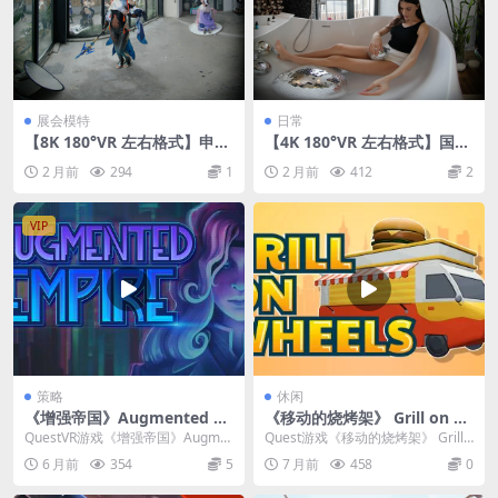
展会模特
日常
【8K 180°VR 左右格式】申鹤
【4K 180°VR 左右格式】国外
cosplay SEP游戏动漫展
女生日常
2 月前
294
1
2 月前
412
2
VIP
策略
休闲
《增强帝国》Augmented E
《移动的烧烤架》 Grill on W
mpire
heels
QuestVR游戏《增强帝国》Augme
Quest游戏《移动的烧烤架》 Grill
nted Empire 是一款将战术策略...
on Wheels 是一款在虚拟现实...
6 月前
354
5
7 月前
458
0