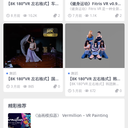
【8K 180°VR 左右格式】车展
《健身运动》Fitris VR v0.9.1
模特 The cutest among car
42
《健身运动》Fitris VR 是一种全新
show models
的健身体验，既能锻炼你的身体，
8 月前
10.2K
2
7 月前
1.1K
2
也能挑战...
舞蹈
舞蹈
【8K 180°VR 左右格式】国风
【8K 180°VR 左右格式】韩团
舞蹈26042401
舞蹈 26022703
【8K 180°VR 左右格式】韩团舞蹈
3 月前
865
0
26022703
5 月前
672
0
精彩推荐
《油画模拟器》 Vermillion – VR Painting