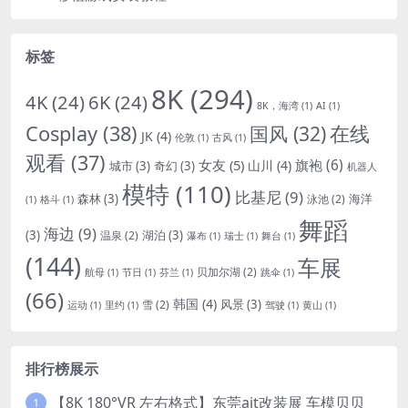
标签
8K
(294)
4K
(24)
6K
(24)
8K，海湾
(1)
AI
(1)
Cosplay
(38)
国风
(32)
在线
JK
(4)
伦敦
(1)
古风
(1)
观看
(37)
女友
(5)
旗袍
(6)
山川
(4)
城市
(3)
奇幻
(3)
机器人
模特
(110)
比基尼
(9)
森林
(3)
海洋
泳池
(2)
(1)
格斗
(1)
舞蹈
海边
(9)
(3)
湖泊
(3)
温泉
(2)
瀑布
(1)
瑞士
(1)
舞台
(1)
(144)
车展
贝加尔湖
(2)
航母
(1)
节日
(1)
芬兰
(1)
跳伞
(1)
(66)
韩国
(4)
风景
(3)
雪
(2)
运动
(1)
里约
(1)
驾驶
(1)
黄山
(1)
排行榜展示
【8K 180°VR 左右格式】东莞ait改装展 车模贝贝
1