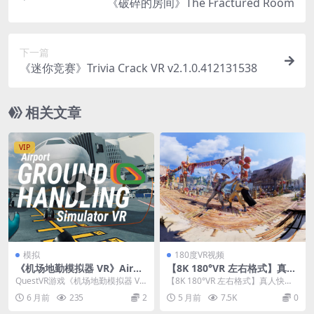
《破碎的房间》The Fractured Room
下一篇
《迷你竞赛》Trivia Crack VR v2.1.0.412131538
相关文章
VIP
模拟
180度VR视频
《机场地勤模拟器 VR》Airpo
【8K 180°VR 左右格式】真人
rt Ground Handling Simula
快打VR
QuestVR游戏《机场地勤模拟器 V
【8K 180°VR 左右格式】真人快打V
tor
R》Airport Ground Hand...
R
6 月前
235
2
5 月前
7.5K
0