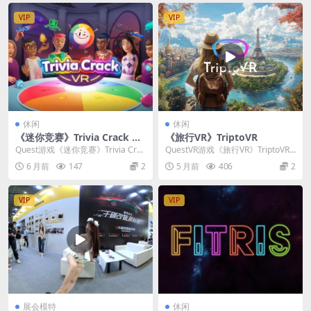
VIP
VIP
休闲
休闲
《迷你竞赛》Trivia Crack VR
《旅行VR》TriptoVR
v2.1.0.412131538
Quest游戏《迷你竞赛》Trivia Crac
QuestVR游戏《旅行VR》TriptoVR
k VR 是一款将经典知识问答与...
是一款专注于沉浸式虚拟旅行体验
6 月前
147
2
5 月前
406
2
的...
VIP
VIP
展会模特
休闲