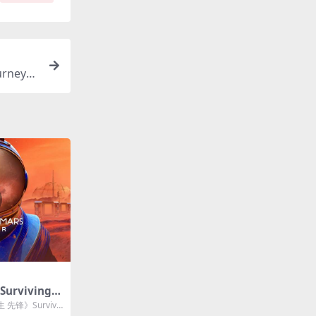
rney
rviving
先锋》Survivin