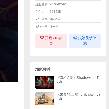
最近更新:
2026-02-01
文件大小:
994 MB
文件版本:
v0.35.2
运行平台:
Quest
开通VIP会
失效反馈补
员
源
精彩推荐
《真相之影》Shadows of Tr
uth
《未知的土地》Unknown La
nds