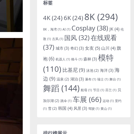
标签
8K
(294)
4K
(24)
6K
(24)
Cosplay
(38)
JK
(4)
8K，海湾
(1)
AI
(1)
伦
国风
(32)
在线观看
敦
(1)
古风
(1)
(37)
女友
(5)
旗
山川
(4)
城市
(3)
奇幻
(3)
模特
袍
(6)
森林
(3)
机器人
(1)
格斗
(1)
(110)
比基尼
(9)
海
海洋
(3)
泳池
(2)
边
(9)
湖泊
(3)
温泉
(2)
瀑布
(1)
瑞士
(1)
舞台
(1)
舞蹈
(144)
贝
航母
(1)
节日
(1)
芬兰
(1)
车展
(66)
加尔湖
(2)
跳伞
(1)
运动
(1)
里约
韩国
(4)
风景
(3)
雪
(2)
(1)
驾驶
(1)
黄山
(1)
排行榜展示