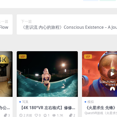
上一篇
下一篇
Flow
《意识流 內心的旅程》Conscious Existence – A Jou
Within
VIP
VIP
写真
模拟
】办公
【4K 180°VR 左右格式】修修
《火星求生 先锋》Su
猫 Cosplay Bikini pool party
Mars Pioneer
QuestVR游戏《火星求生 
3
2 月前
0
1
1.1K
2
g Mars Pioneer...