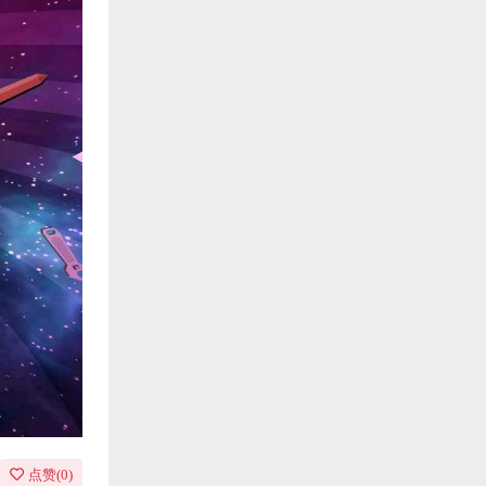
点赞(
0
)