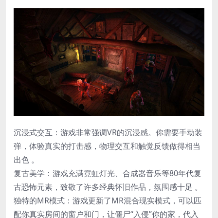
沉浸式交互​：游戏非常强调VR的沉浸感。你需要手动装
弹，体验真实的打击感，物理交互和触觉反馈做得相当
出色 。
​复古美学​：游戏充满霓虹灯光、合成器音乐等80年代复
古恐怖元素，致敬了许多经典怀旧作品，氛围感十足 。
​独特的MR模式​：游戏更新了MR混合现实模式，可以匹
配你真实房间的窗户和门，让僵尸“入侵”你的家，代入