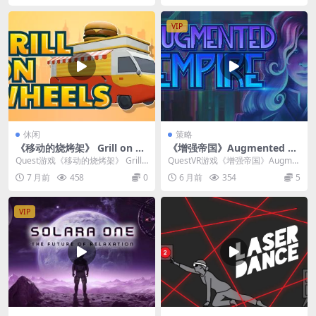
VIP
休闲
策略
《移动的烧烤架》 Grill on W
《增强帝国》Augmented E
heels
mpire
Quest游戏《移动的烧烤架》 Grill
QuestVR游戏《增强帝国》Augme
on Wheels 是一款在虚拟现实...
nted Empire 是一款将战术策略...
7 月前
458
0
6 月前
354
5
VIP