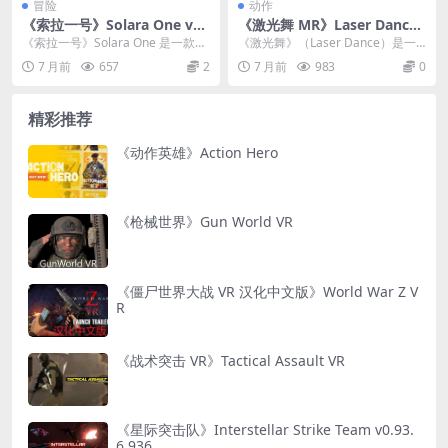
冒险
动作
《索拉一号》Solara One v3.
《激光舞 MR》Laser Dance
02.008c.9
v0.9.0.724
《索拉一号》Solara One 是一款无
《激光舞》（Laser Dance）是一
与伦比的沉浸式虚拟现实体验，让
款非常有创意的混合现实（MR）游
7 月前
657
2
7 月前
983
0
您踏上一...
戏，它能...
精彩推荐
《动作英雄》Action Hero
《枪械世界》Gun World VR
《僵尸世界大战 VR 汉化中文版》World War Z V
R
《战术突击 VR》Tactical Assault VR
《星际突击队》Interstellar Strike Team v0.93.
6.936