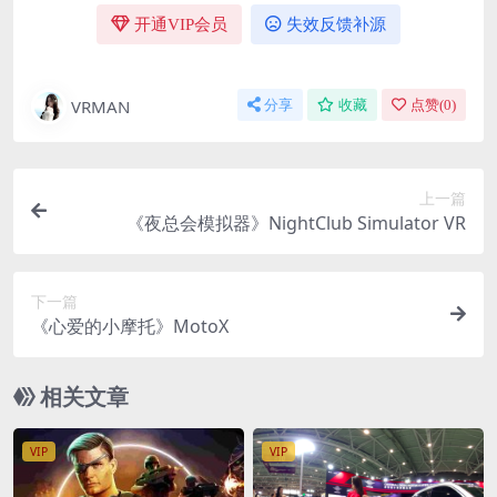
开通VIP会员
失效反馈补源
VRMAN
分享
收藏
点赞(
0
)
上一篇
《夜总会模拟器》NightClub Simulator VR
下一篇
《心爱的小摩托》MotoX
相关文章
VIP
VIP