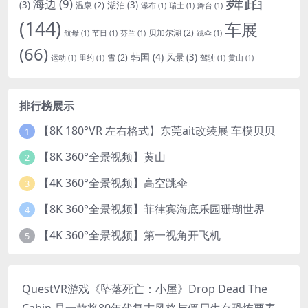
舞蹈
海边
(9)
(3)
湖泊
(3)
温泉
(2)
瀑布
(1)
瑞士
(1)
舞台
(1)
(144)
车展
贝加尔湖
(2)
航母
(1)
节日
(1)
芬兰
(1)
跳伞
(1)
(66)
韩国
(4)
风景
(3)
雪
(2)
运动
(1)
里约
(1)
驾驶
(1)
黄山
(1)
排行榜展示
【8K 180°VR 左右格式】东莞ait改装展 车模贝贝
1
【8K 360°全景视频】黄山
2
【4K 360°全景视频】高空跳伞
3
【8K 360°全景视频】菲律宾海底乐园珊瑚世界
4
【4K 360°全景视频】第一视角开飞机
5
QuestVR游戏《坠落死亡：小屋》Drop Dead The
Cabin 是一款将80年代复古风格与僵尸生存恐怖要素