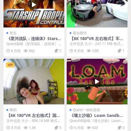
射击
展会模特
《星河战队：连续体》Starshi
【8K 180°VR 左右格式】车展
p Troopers- Continuum
模特 shenzhen jiuzhou mo
Quest游戏《星河战队：连续体》St
文件信息 大小：247.11 MB 格式：
dified car show 小乌苏
arship Troopers- Cont...
mp4（180°3D左右格式） 时长：...
6 月前
662
5
8 月前
2.8K
1
VIP
舞蹈
Quest一体机游戏
【6K 180°VR 左右格式】国外
《壤土沙箱》Loam Sandbox
热舞（二）
免费下载
文件信息 大小：906.14 MB 格式：
QuestVR游戏《壤土沙箱》Loam S
mp4（180°3D左右格式） 时长：...
andbox 这是一个永远是春天的花
8 月前
1.3K
5
6 月前
603
0
园...