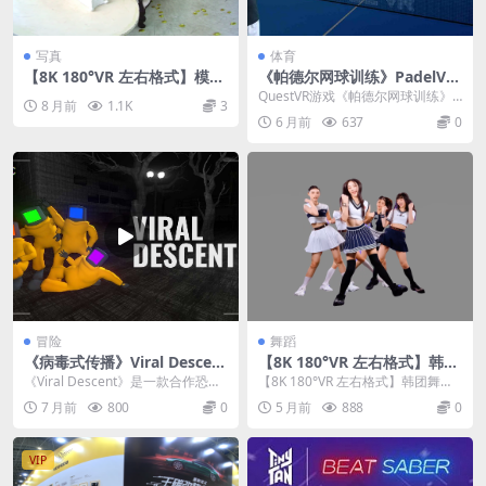
写真
体育
【8K 180°VR 左右格式】模特
《帕德尔网球训练》PadelVR
2512
Training
QuestVR游戏《帕德尔网球训练》P
8 月前
1.1K
3
adelVR Training 是一款典型...
6 月前
637
0
冒险
舞蹈
《病毒式传播》Viral Descent
【8K 180°VR 左右格式】韩团
v0.6.3.85
舞蹈2026030403
《Viral Descent》是一款合作恐怖
【8K 180°VR 左右格式】韩团舞蹈2
游戏，你需要录制爆笑又令人毛骨
026030403
7 月前
800
0
5 月前
888
0
悚然的...
VIP