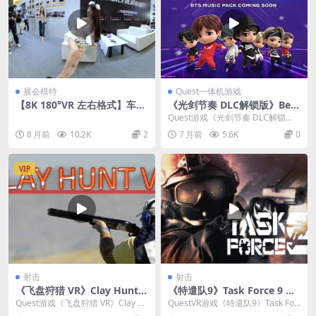
展会模特
Quest一体机游戏
【8K 180°VR 左右格式】车展
《光剑节奏 DLC解锁版》Beat
模特 The cutest among car
Saber
Quest游戏《光剑节奏 DLC解锁
show models
版》Beat Saber 是一款将音乐节奏
8 月前
10.2K
2
7 月前
5.6K
0
与...
VIP
射击
射击
《飞盘狩猎 VR》Clay Hunt V
《特遣队9》Task Force 9 免
R v2.0.1.552
费下载
Quest游戏《飞盘狩猎 VR》Clay H
QuestVR游戏《特遣队9》Task For
unt VR它是一款专注于霰弹枪射击...
ce 9 是一款专注于战术配合与潜...