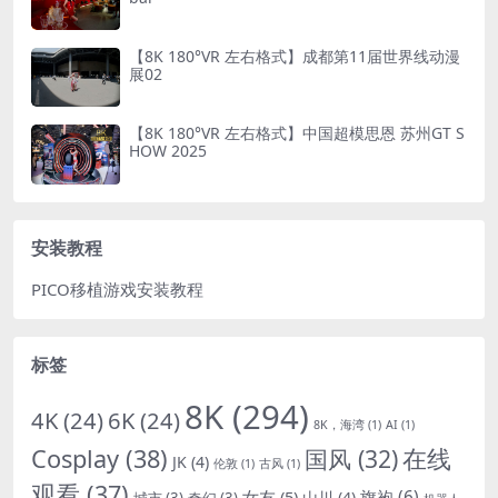
【8K 180°VR 左右格式】成都第11届世界线动漫
展02
【8K 180°VR 左右格式】中国超模思恩 苏州GT S
HOW 2025
安装教程
PICO移植游戏安装教程
标签
8K
(294)
4K
(24)
6K
(24)
8K，海湾
(1)
AI
(1)
Cosplay
(38)
国风
(32)
在线
JK
(4)
伦敦
(1)
古风
(1)
观看
(37)
女友
(5)
旗袍
(6)
山川
(4)
城市
(3)
奇幻
(3)