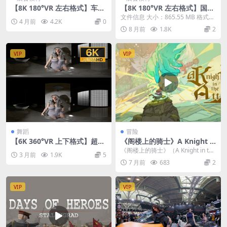
【8K 180°VR 左右格式】车展
【8K 180°VR 左右格式】国外
模特特写26032806
模特 0914-05
文件信息 大小：865.55 MB 格式：
4 月前
4.2K
0
mp4（3D左右格式） 时长：04:0...
8 月前
1.8K
2
VIP
VIP
舞蹈
冒险
【6K 360°VR 上下格式】超美
《阁楼上的骑士》A Knight i
3D舞蹈-浴室
n the Attic v119.119
《阁楼上的骑士》（A Knight in the
3 月前
1.9K
5
Attic）是一款非常有创意的...
7 月前
683
2
VIP
VIP