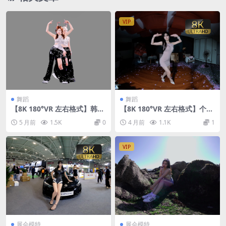
VIP
舞蹈
舞蹈
【8K 180°VR 左右格式】韩团
【8K 180°VR 左右格式】个人
舞蹈2026030103
舞蹈26042302
5 月前
1.5K
0
4 月前
1.1K
1
VIP
展会模特
展会模特