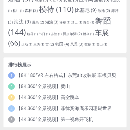
机器人
模特
(110)
比基尼
(9)
森林
(3)
海洋
泳池
(2)
(1)
格斗
(1)
舞蹈
海边
(9)
(3)
湖泊
(3)
温泉
(2)
瀑布
(1)
瑞士
(1)
舞台
(1)
(144)
车展
贝加尔湖
(2)
航母
(1)
节日
(1)
芬兰
(1)
跳伞
(1)
(66)
韩国
(4)
风景
(3)
雪
(2)
运动
(1)
里约
(1)
驾驶
(1)
黄山
(1)
排行榜展示
【8K 180°VR 左右格式】东莞ait改装展 车模贝贝
1
【8K 360°全景视频】黄山
2
【4K 360°全景视频】高空跳伞
3
【8K 360°全景视频】菲律宾海底乐园珊瑚世界
4
【4K 360°全景视频】第一视角开飞机
5