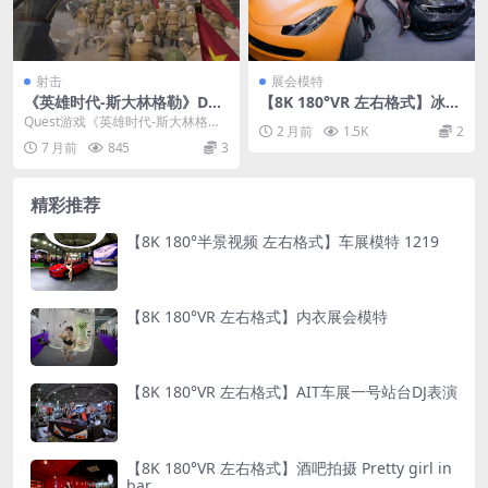
射击
展会模特
《英雄时代-斯大林格勒》Day
【8K 180°VR 左右格式】冰冰
s of Heroes – Stalingrad v1.
超人&小袁宝, Suzhou GT SH
Quest游戏《英雄时代-斯大林格
2 月前
1.5K
2
0.3b.14
OW in China 2025
勒》（Days of Heroes - Sta...
7 月前
845
3
精彩推荐
【8K 180°半景视频 左右格式】车展模特 1219
【8K 180°VR 左右格式】内衣展会模特
【8K 180°VR 左右格式】AIT车展一号站台DJ表演
【8K 180°VR 左右格式】酒吧拍摄 Pretty girl in
bar