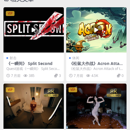
VIP
射击
休闲
《一瞬间》 Split Second
《松鼠大作战》Acron Attac
k of the Squirrels v1.17.251
Quest游戏《一瞬间》 Split Second
《松鼠大作战》Acron Attack of th
477
是一款即将到来的VR战术射击...
e Squirrels， 核心...
7 月前
385
3
7 月前
4.5K
0
VIP
VIP