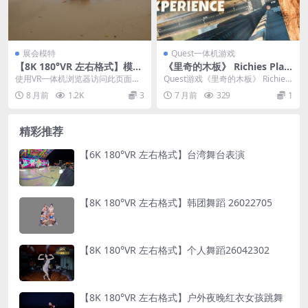
展会模特
Quest一体机游戏
【8K 180°VR 左右格式】模特
《里奇的木板》 Richies Plan
海边拍摄（二）
k Experience
使用VR一体机浏览器访问此页面，
Quest游戏《里奇的木板》 Richies
全屏后选择空间格式可在线观看。
Plank Experience ...
8 月前
1.2K
3
7 月前
329
1
文...
精彩推荐
【6K 180°VR 左右格式】台湾舞台表演
【8K 180°VR 左右格式】韩团舞蹈 26022705
【8K 180°VR 左右格式】个人舞蹈26042302
【8K 180°VR 左右格式】户外夜晚红衣女孩跳舞