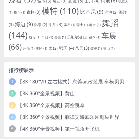
女友
(5)
旗袍
(6)
山川
(4)
城市
(3)
奇幻
(3)
机器人
模特
(110)
比基尼
(9)
森林
(3)
海洋
泳池
(2)
(1)
格斗
(1)
舞蹈
海边
(9)
(3)
湖泊
(3)
温泉
(2)
瀑布
(1)
瑞士
(1)
舞台
(1)
(144)
车展
贝加尔湖
(2)
航母
(1)
节日
(1)
芬兰
(1)
跳伞
(1)
(66)
韩国
(4)
风景
(3)
雪
(2)
运动
(1)
里约
(1)
驾驶
(1)
黄山
(1)
排行榜展示
【8K 180°VR 左右格式】东莞ait改装展 车模贝贝
1
【8K 360°全景视频】黄山
2
【4K 360°全景视频】高空跳伞
3
【8K 360°全景视频】菲律宾海底乐园珊瑚世界
4
【4K 360°全景视频】第一视角开飞机
5