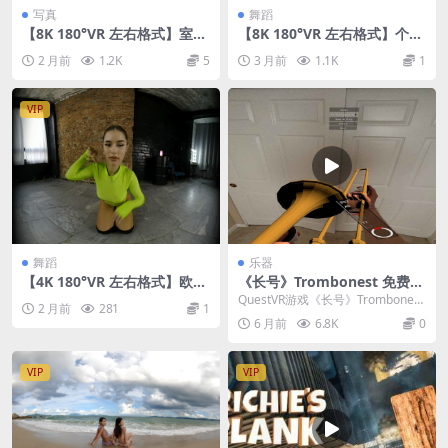
写真
舞蹈
【8K 180°VR 左右格式】室内
【8K 180°VR 左右格式】个人
写真
舞蹈26042302
2 月前
1.2K
5
3 月前
1.1K
1
VIP
舞蹈
乐器
【4K 180°VR 左右格式】欧美
《长号》Trombonest 免费下
舞蹈-Stasya
载
QuestVR游戏《长号》Trombonest
2 月前
281
1
成为虚拟现实中的长号演奏家，拿
6 月前
6.8K
0
起...
VIP
VIP