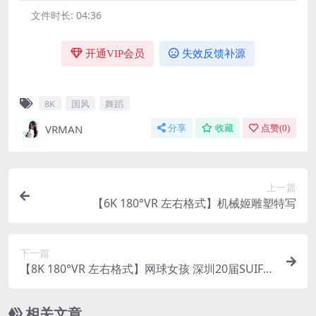
文件时长:
04:36
开通VIP会员
失效反馈补源
8K
国风
舞蹈
VRMAN
分享
收藏
点赞(
0
)
上一篇
【6K 180°VR 左右格式】机械姬雕塑特写
下一篇
【8K 180°VR 左右格式】网球女孩 深圳20届SUIF内
衣展2025
相关文章