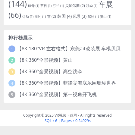
(144)
车展
贝加尔湖
(2)
航母
(1)
节日
(1)
芬兰
(1)
跳伞
(1)
(66)
韩国
(4)
风景
(3)
雪
(2)
运动
(1)
里约
(1)
驾驶
(1)
黄山
(1)
排行榜展示
【8K 180°VR 左右格式】东莞ait改装展 车模贝贝
1
【8K 360°全景视频】黄山
2
【4K 360°全景视频】高空跳伞
3
【8K 360°全景视频】菲律宾海底乐园珊瑚世界
4
【4K 360°全景视频】第一视角开飞机
5
Copyright © 2025 VR视频下载网 - All rights reserved
SQL：6
|
Pages：0.24929s