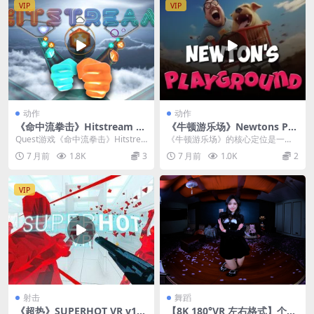
VIP
VIP
动作
动作
《命中流拳击》Hitstream v
《牛顿游乐场》Newtons Pla
2.04d.827
yground Physics Sandbox
Quest游戏《命中流拳击》Hitstrea
《牛顿游乐场》的核心定位是一款
v1.13.56.122
m 是一款将音乐节奏与全身运动相
基于物理引擎的沙盒模拟游戏。在
7 月前
1.8K
3
7 月前
1.0K
2
结合...
这类游戏中，你通常不...
VIP
射击
舞蹈
《超热》SUPERHOT VR v1.1
【8K 180°VR 左右格式】个人