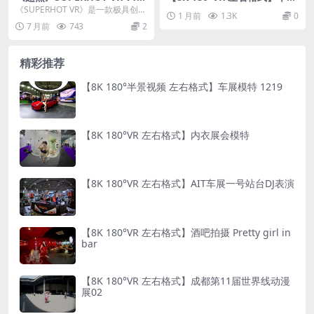
61.161
舞蹈26070501
《SUPERHOT VR》是一款极具创意
1 月前
1.3K
0
的虚拟现实第一人称射击游戏，它
7 月前
743
2
彻底改变了...
精彩推荐
【8K 180°半景视频 左右格式】车展模特 1219
【8K 180°VR 左右格式】内衣展会模特
【8K 180°VR 左右格式】AIT车展一号站台DJ表演
【8K 180°VR 左右格式】酒吧拍摄 Pretty girl in
bar
【8K 180°VR 左右格式】成都第11届世界线动漫
展02