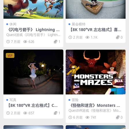
休闲
展会模特
《闪电弓箭手》 Lightning A
【8K 180°VR 左右格式】喜多
rcher
川海梦Cosplay 第15届成都世
Quest游戏《闪电弓箭手》 Lightnin
2 月前
1.1K
0
界线动漫展
g Archer 这是一款引人入胜...
7 月前
626
1
VIP
写真
冒险
【8K 180°VR 左右格式】COS
《怪物和迷宫》Monsters An
PLAY 喜多川海梦
d Mazes
QuestVR游戏《怪物和迷宫》Mons
2 月前
657
1
ters And Mazes 是一款多人...
6 月前
741
0