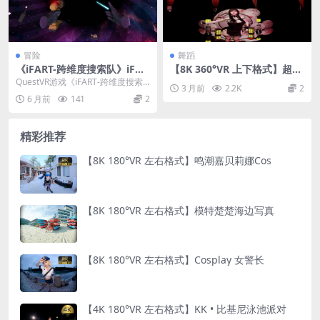
冒险
舞蹈
《iFART-跨维度搜索队》iFAR
【8K 360°VR 上下格式】超美
T- Interdimensional Find a
3D舞蹈 2026051901
QuestVR游戏《iFART-跨维度搜索
3 月前
2.2K
2
nd Retrieve Team
队》iFART- Interdimen...
6 月前
141
2
精彩推荐
【8K 180°VR 左右格式】鸣潮嘉贝莉娜Cos
【8K 180°VR 左右格式】模特楚楚海边写真
【8K 180°VR 左右格式】Cosplay 女警长
【4K 180°VR 左右格式】KK • 比基尼泳池派对