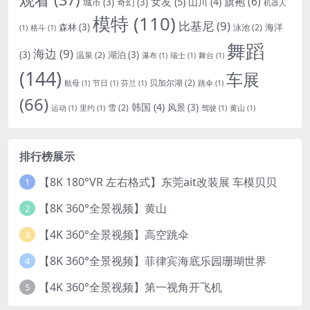
女友
(5)
旗袍
(6)
山川
(4)
城市
(3)
奇幻
(3)
机器人
模特
(110)
比基尼
(9)
森林
(3)
海洋
泳池
(2)
(1)
格斗
(1)
舞蹈
海边
(9)
(3)
湖泊
(3)
温泉
(2)
瀑布
(1)
瑞士
(1)
舞台
(1)
(144)
车展
贝加尔湖
(2)
航母
(1)
节日
(1)
芬兰
(1)
跳伞
(1)
(66)
韩国
(4)
风景
(3)
雪
(2)
运动
(1)
里约
(1)
驾驶
(1)
黄山
(1)
排行榜展示
【8K 180°VR 左右格式】东莞ait改装展 车模贝贝
1
【8K 360°全景视频】黄山
2
【4K 360°全景视频】高空跳伞
3
【8K 360°全景视频】菲律宾海底乐园珊瑚世界
4
【4K 360°全景视频】第一视角开飞机
5