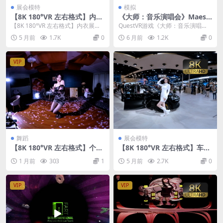
展会模特
模拟
【8K 180°VR 左右格式】内衣
《大师：音乐演唱会》Maestr
展会模特 26022601
o 免费下载
【8K 180°VR 左右格式】内衣展会
QuestVR游戏《大师：音乐演唱
模特 26022601
会》Maestro 是一款能让你在VR中
5 月前
1.7K
0
6 月前
1.2K
0
过足指...
VIP
舞蹈
展会模特
【8K 180°VR 左右格式】个人
【8K 180°VR 左右格式】车展
舞蹈26062403
模特 26032503
1 月前
303
1
5 月前
2.7K
0
VIP
VIP