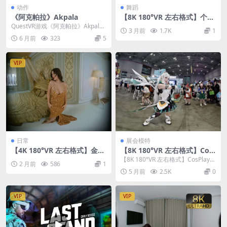
动作
舞蹈
《阿克帕拉》Akpala
【8K 180°VR 左右格式】个人
舞蹈26042805
QuestVR游戏《阿克帕拉》Akpala
3 月前
1.7K
1
是由日本独立游戏工作室Redefin...
6 月前
323
5
VIP
日常
展会模特
【4K 180°VR 左右格式】金色
【8K 180°VR 左右格式】Cos
亮片礼服
Play模特特写
【8K 180°VR 左右格式】CosPlay模
2 月前
586
1
特特写
5 月前
2.5K
0
VIP
VIP