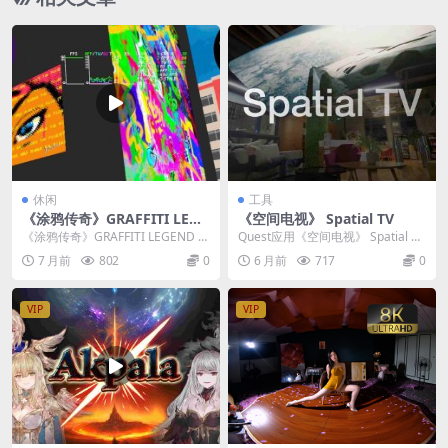
休闲
工具
《涂鸦传奇》GRAFFITI LEGE
《空间电视》 Spatial TV
ND v2.2.22
《涂鸦传奇》GRAFFITI LEGEND 涂
Quest应用《空间电视》 Spatial TV
鸦传奇是一款别具一格的喷雾模拟
利用空间计算技术打造的下一代
7 月前
802
0
6 月前
717
0
引擎...
电...
VIP
VIP