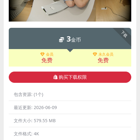
下载
3
金币
会员
永久会员
免费
免费
购买下载权限
包含资源:
(1个)
最近更新:
2026-06-09
文件大小:
579.55 MB
文件格式:
4K