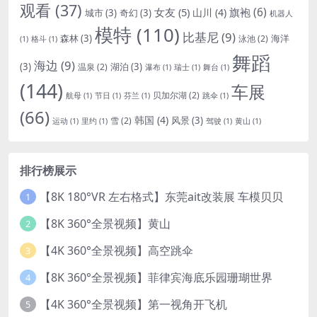
观看
(37)
女友
(5)
旗袍
(6)
山川
(4)
城市
(3)
奇幻
(3)
机器人
模特
(110)
比基尼
(9)
森林
(3)
海洋
泳池
(2)
(1)
格斗
(1)
舞蹈
海边
(9)
(3)
湖泊
(3)
温泉
(2)
瀑布
(1)
瑞士
(1)
舞台
(1)
(144)
车展
贝加尔湖
(2)
航母
(1)
节日
(1)
芬兰
(1)
跳伞
(1)
(66)
韩国
(4)
风景
(3)
雪
(2)
运动
(1)
里约
(1)
驾驶
(1)
黄山
(1)
排行榜展示
【8K 180°VR 左右格式】东莞ait改装展 车模贝贝
1
【8K 360°全景视频】黄山
2
【4K 360°全景视频】高空跳伞
3
【8K 360°全景视频】菲律宾海底乐园珊瑚世界
4
【4K 360°全景视频】第一视角开飞机
5