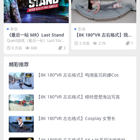
射击
互动
《最后一站 MR》Last Stand
【8K 180°VR 左右格式】我的
舞者主播第10部分
Quest游戏《最后一站》Last Stand
2 月前
2.7K
1
是一款充分利用混合现实（MR）
6 月前
660
3
技...
精彩推荐
【8K 180°VR 左右格式】鸣潮嘉贝莉娜Cos
【8K 180°VR 左右格式】模特楚楚海边写真
【8K 180°VR 左右格式】Cosplay 女警长
【4K 180°VR 左右格式】KK • 比基尼泳池派对