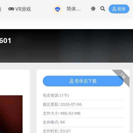
频
VR游戏
登录
601
下载
登录后下载
包含资源:
(1个)
最近更新:
2026-07-06
文件大小:
486.92 MB
文件格式:
8K
文件时长:
03:01