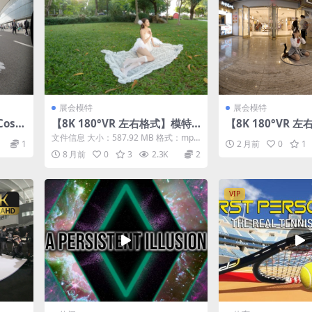
展会模特
展会模特
ospl
【8K 180°VR 左右格式】模特 T
【8K 180°VR 
he fairy in the sun
动漫展20
文件信息 大小：587.92 MB 格式：mp4
1
2 月前
0
1
（180°3D左右格式） 时长：...
8 月前
0
3
2.3K
2
VIP