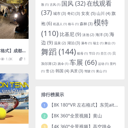
国风
(32)
在线观看
敦
(1)
古风
(1)
(37)
女友
(5)
旗
山川
(4)
城市
(3)
奇幻
(3)
模特
袍
(6)
森林
(3)
机器人
(1)
格斗
(1)
(110)
比基尼
(9)
海
海洋
(3)
泳池
(2)
边
(9)
湖泊
(3)
温泉
(2)
瀑布
(1)
瑞士
(1)
舞台
(1)
舞蹈
(144)
左右格式】成都
贝
航母
(1)
节日
(1)
芬兰
(1)
1.0K
1
车展
(66)
加尔湖
(2)
跳伞
(1)
运动
(1)
里约
韩国
(4)
风景
(3)
雪
(2)
(1)
驾驶
(1)
黄山
(1)
排行榜展示
【8K 180°VR 左右格式】东莞ait改装展 车模贝贝
1
【8K 360°全景视频】黄山
2
【4K 360°全景视频】高空跳伞
3