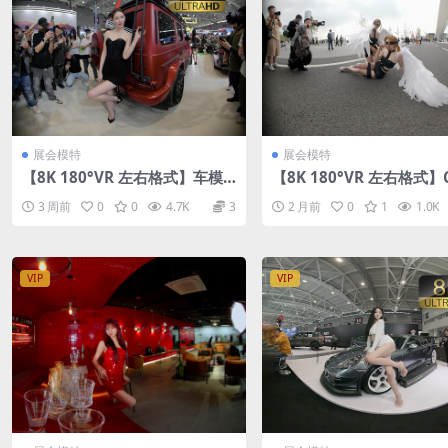
展会模特
展会模特
【8K 180°VR 左右格式】车模
【8K 180°VR 左右格式】C
敏敏深圳九州改装车展2025
ay女神异闻录5
3 周前
0
0
4.7K
3
2 月前
0
1
1.0K
VIP
VIP