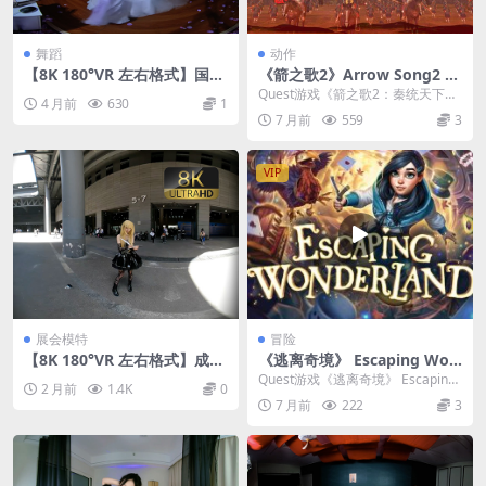
舞蹈
动作
【8K 180°VR 左右格式】国风
《箭之歌2》Arrow Song2 v4
舞蹈26042002
0.40
Quest游戏《箭之歌2：秦统天下》
4 月前
630
1
是一款能让你亲身走进战国历史烽
7 月前
559
3
烟的VR动作游...
VIP
展会模特
冒险
【8K 180°VR 左右格式】成都
《逃离奇境》 Escaping Won
第11届世界线动漫展01
derland v1.0.1.1347.1347
Quest游戏《逃离奇境》 Escaping
2 月前
1.4K
0
Wonderland 是一款备受好...
7 月前
222
3