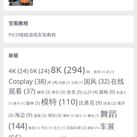
安装教程
PICO移植游戏安装教程
标签
8K
(294)
4K
(24)
6K
(24)
8K，海湾
(1)
AI
(1)
Cosplay
(38)
国风
(32)
在线
JK
(4)
伦敦
(1)
古风
(1)
观看
(37)
女友
(5)
旗袍
(6)
山川
(4)
城市
(3)
奇幻
(3)
机器人
模特
(110)
比基尼
(9)
森林
(3)
海洋
泳池
(2)
(1)
格斗
(1)
舞蹈
海边
(9)
(3)
湖泊
(3)
温泉
(2)
瀑布
(1)
瑞士
(1)
舞台
(1)
(144)
车展
贝加尔湖
(2)
航母
(1)
节日
(1)
芬兰
(1)
跳伞
(1)