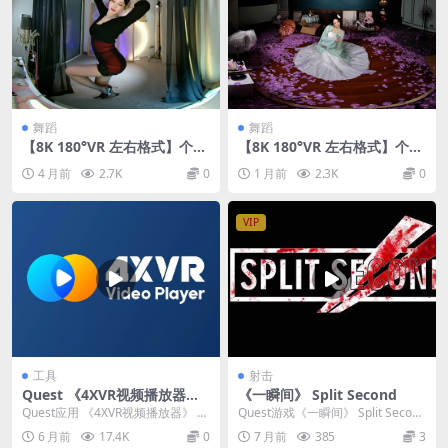
舞蹈
舞蹈
【8K 180°VR 左右格式】个人
【8K 180°VR 左右格式】个人
舞蹈26041205
国风舞蹈26070503
4 月前
2.7K
0
1 月前
2.3K
0
VIP
工具
射击
Quest 《4XVR视频播放器》
《一瞬间》 Split Second
4XVR Video Player
Quest应用 《4XVR视频播放器》 4
Quest游戏《一瞬间》 Split Second
XVR Video Player 专为...
是一款即将到来的VR战术射击...
6 月前
17.4K
0
7 月前
385
3