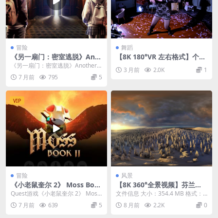
冒险
舞蹈
《另一扇门：密室逃脱》Anot
【8K 180°VR 左右格式】个人
her Door- Escape Room v1.
舞蹈26051402
《另一扇门：密室逃脱》Another
3 月前
2.0K
1
0.8.41
Door- Escape Room，如果你...
7 月前
795
5
VIP
冒险
风景
《小老鼠奎尔 2》 Moss Boo
【8K 360°全景视频】芬兰拉
k II
普兰白雪皑皑的童话
Quest游戏《小老鼠奎尔 2》 Moss
文件信息 大小：354.4 MB 格式：
Book II 是一款备受赞誉的VR...
mkv 时长：01:59 视频信息 色彩...
7 月前
639
5
8 月前
2.2K
0