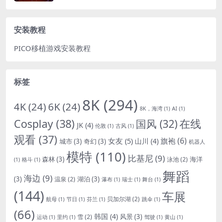
安装教程
PICO移植游戏安装教程
标签
8K
(294)
4K
(24)
6K
(24)
8K，海湾
(1)
AI
(1)
Cosplay
(38)
国风
(32)
在线
JK
(4)
伦敦
(1)
古风
(1)
观看
(37)
女友
(5)
旗袍
(6)
山川
(4)
城市
(3)
奇幻
(3)
机器人
模特
(110)
比基尼
(9)
森林
(3)
海洋
泳池
(2)
(1)
格斗
(1)
舞蹈
海边
(9)
(3)
湖泊
(3)
温泉
(2)
瀑布
(1)
瑞士
(1)
舞台
(1)
(144)
车展
贝加尔湖
(2)
航母
(1)
节日
(1)
芬兰
(1)
跳伞
(1)
(66)
韩国
(4)
风景
(3)
雪
(2)
运动
(1)
里约
(1)
驾驶
(1)
黄山
(1)