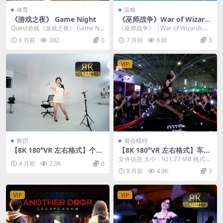
体育
策略
《游戏之夜》 Game Night
《巫师战争》War of Wizard
s v4.10.03.41003
Quest游戏《游戏之夜》 Game Nig
《巫师战争》（War of Wizards）
ht 是一款专为Meta Quest...
是一款将MOBA竞技与魔法对决融
6 月前
382
0
7 月前
630
3
合在...
VIP
舞蹈
展会模特
【8K 180°VR 左右格式】个人
【8K 180°VR 左右格式】车展
舞蹈26040805
模特 Dongguan AIT Auto S
文件信息 大小：921.77 MB 格式：
4 月前
2.3K
0
how models climb into the
mp4（180°3D左右格式） 时长...
8 月前
4.9K
3
car to perform
VIP
VIP