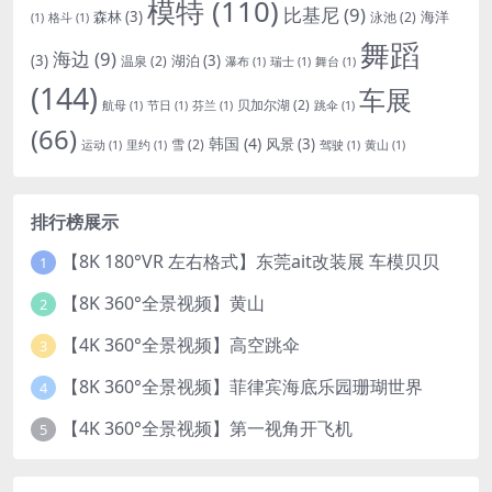
模特
(110)
比基尼
(9)
森林
(3)
海洋
泳池
(2)
(1)
格斗
(1)
舞蹈
海边
(9)
(3)
湖泊
(3)
温泉
(2)
瀑布
(1)
瑞士
(1)
舞台
(1)
(144)
车展
贝加尔湖
(2)
航母
(1)
节日
(1)
芬兰
(1)
跳伞
(1)
(66)
韩国
(4)
风景
(3)
雪
(2)
运动
(1)
里约
(1)
驾驶
(1)
黄山
(1)
排行榜展示
【8K 180°VR 左右格式】东莞ait改装展 车模贝贝
1
【8K 360°全景视频】黄山
2
【4K 360°全景视频】高空跳伞
3
【8K 360°全景视频】菲律宾海底乐园珊瑚世界
4
【4K 360°全景视频】第一视角开飞机
5