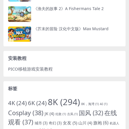
《渔夫的故事 2》A Fishermans Tale 2
《芥末的冒险 汉化中文版》Max Mustard
安装教程
PICO移植游戏安装教程
标签
8K
(294)
4K
(24)
6K
(24)
8K，海湾
(1)
AI
(1)
Cosplay
(38)
国风
(32)
在线
JK
(4)
伦敦
(1)
古风
(1)
观看
(37)
女友
(5)
旗袍
(6)
山川
(4)
城市
(3)
奇幻
(3)
机器人