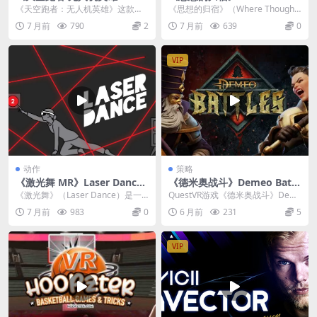
Sky Runner Drone Hero v1.
ghts Go v1.26.38
《天空跑者：无人机英雄》这款游
《思想的归宿》（Where Thoughts
1.467.467
戏巧妙地将无人机飞行与跑酷运动
Go）是一款非常特别的VR社交体
7 月前
790
2
7 月前
639
0
结合在一起，提供了独...
验...
VIP
动作
策略
《激光舞 MR》Laser Dance
《德米奥战斗》Demeo Battl
v0.9.0.724
es
《激光舞》（Laser Dance）是一
QuestVR游戏《德米奥战斗》Dem
款非常有创意的混合现实（MR）游
eo Battles 是一款将经典桌游玩法...
7 月前
983
0
6 月前
231
5
戏，它能...
VIP