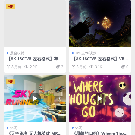
VIP
展会模特
180度VR视频
【8K 180°VR 左右格式】车展
【8K 180°VR 左右格式】VR
模特 Guangdong, Hong Ko
格斗
8 月前
2.9K
2
3 月前
3.1K
0
ng and Macao auto show n
etwork celebrity performa
nce
VIP
休闲
休闲
《天空跑者 无人机英雄 MR》
《思想的归宿》Where Thou