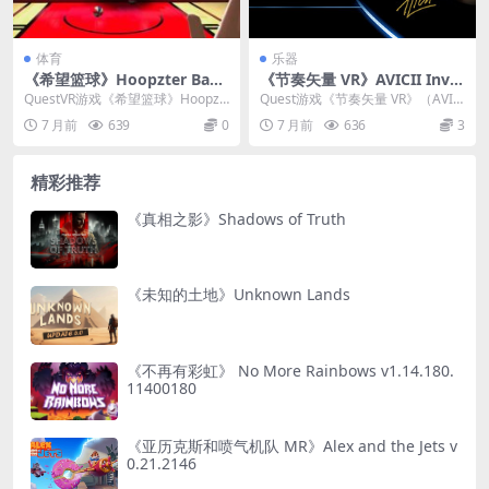
体育
乐器
《希望篮球》Hoopzter Bask
《节奏矢量 VR》AVICII Inve
etball v1.39.170
ctor v1.58
QuestVR游戏《希望篮球》Hoopzt
Quest游戏《节奏矢量 VR》（AVIC
er Basketball 是一款Me...
II Invector）是一款致敬已故...
7 月前
639
0
7 月前
636
3
精彩推荐
《真相之影》Shadows of Truth
《未知的土地》Unknown Lands
《不再有彩虹》 No More Rainbows v1.14.180.
11400180
《亚历克斯和喷气机队 MR》Alex and the Jets v
0.21.2146