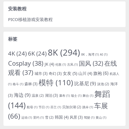
安装教程
PICO移植游戏安装教程
标签
8K
(294)
4K
(24)
6K
(24)
8K，海湾
(1)
AI
(1)
Cosplay
(38)
国风
(32)
在线
JK
(4)
伦敦
(1)
古风
(1)
观看
(37)
女友
(5)
旗袍
(6)
山川
(4)
城市
(3)
奇幻
(3)
机器人
模特
(110)
比基尼
(9)
森林
(3)
海洋
泳池
(2)
(1)
格斗
(1)
舞蹈
海边
(9)
(3)
湖泊
(3)
温泉
(2)
瀑布
(1)
瑞士
(1)
舞台
(1)
(144)
车展
贝加尔湖
(2)
航母
(1)
节日
(1)
芬兰
(1)
跳伞
(1)
(66)
韩国
(4)
风景
(3)
雪
(2)
运动
(1)
里约
(1)
驾驶
(1)
黄山
(1)