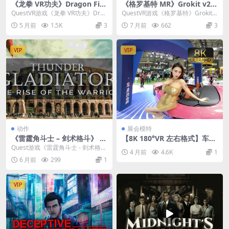
《龙拳 VR功夫》Dragon Fist
《格罗基特 MR》Grokit v24.
VR Kung Fu
12.29.131
QuestVR游戏《龙拳 VR功夫》Drag
QuestVR游戏《格罗基特》Grokit
on Fist VR Kung Fu...
是一款手部追踪多人混合现实游
5 月前
1.5K
3
7 月前
662
3
戏，旨在...
VIP
VIP
动作
展会模特
《雷霆角斗士 – 剑术格斗》 T
【8K 180°VR 左右格式】车展
hunder Gladiator – Sword
模特特写26040402
Quest游戏《雷霆角斗士 - 剑术格
4 月前
4.6K
1
Fighting Game
斗》 Thunder Gladiator ...
6 月前
299
1
VIP