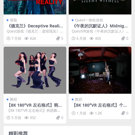
冒险
Quest一体机游戏
《德克兰》Deceptive Realit
《午夜的沉默证人》Midnigh
y v0.3.0.4.113
ts Silent Witness 免费下载
Quest游戏《德克兰：虚假现实》
QuestVR游戏《午夜的沉默证人》
（Deceptive Reality）这是一款...
Midnights Silent Witne...
7 月前
824
5
6 月前
403
0
舞蹈
舞蹈
【8K 180°VR 左右格式】韩团
【8K 180°VR 左右格式】个人
舞蹈 26022702
国风舞蹈26070602
【8K 180°VR 左右格式】韩团舞蹈
1 月前
1.3K
0
26022702
5 月前
952
0
精彩推荐