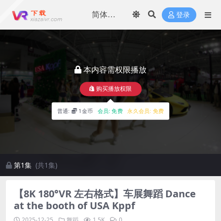
登录
本内容需权限播放
购买播放权限
普通:
1金币
会员:
免费
永久会员:
免费
第1集
(共1集)
【8K 180°VR 左右格式】车展舞蹈 Dance
at the booth of USA Kppf
2025-12-25
舞蹈
1.5K
0