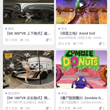
舞蹈
射击
【6K 360°VR 上下格式】超美
《邪恶之地》Amid Evil
3D舞蹈-地铁
QuestVR游戏《邪恶之地》Amid Ev
3 月前
125
5
il 将经典的复古射击游戏体验完整
6 月前
7.7K
5
地...
VIP
展会模特
射击
【8K 180°VR 左右格式】韩国
《僵尸甜甜圈2》Zombie Do
车模VR Lim sola
nuts 2 v2.4.4.9
【8K 180°VR 左右格式】韩国车模V
《僵尸甜甜圈2》Zombie Donuts 2
R Lim sola
游戏背景设定在糖果大灾难中，你
5 月前
1.8K
1
7 月前
649
0
必...