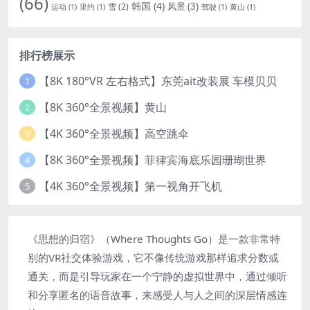
(66)
韩国
(4)
风景
(3)
雪
(2)
运动
(1)
里约
(1)
驾驶
(1)
黄山
(1)
排行榜展示
【8K 180°VR 左右格式】东莞ait改装展 车模贝贝
1
【8K 360°全景视频】黄山
2
【4K 360°全景视频】高空跳伞
3
【8K 360°全景视频】菲律宾海底乐园珊瑚世界
4
【4K 360°全景视频】第一视角开飞机
5
《思想的归宿》（Where Thoughts Go）是一款非常特
别的VR社交体验游戏，它不像传统游戏那样追求分数或
通关，而是引导玩家在一个宁静的虚拟世界中，通过倾听
和分享匿名的语音故事，来感受人与人之间的深层情感连