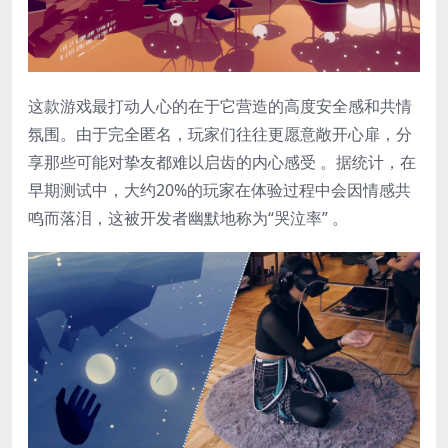
这款游戏最打动人心的在于它营造的高度安全感和共情
氛围。由于完全匿名，玩家们往往更愿意敞开心扉，分
享那些可能对挚友都难以启齿的内心感受 。据统计，在
早期测试中，大约20%的玩家在体验过程中会因情感共
鸣而落泪，这被开发者幽默地称为“哭泣率” 。