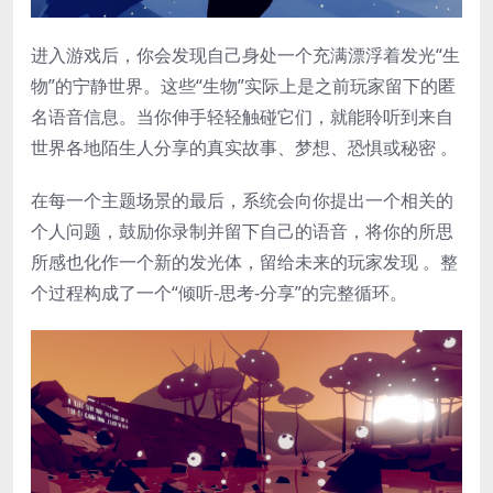
进入游戏后，你会发现自己身处一个充满漂浮着发光“生
物”的宁静世界。这些“生物”实际上是之前玩家留下的匿
名语音信息。当你伸手轻轻触碰它们，就能聆听到来自
世界各地陌生人分享的真实故事、梦想、恐惧或秘密​ 。
在每一个主题场景的最后，系统会向你提出一个相关的
个人问题，鼓励你录制并留下自己的语音，将你的所思
所感也化作一个新的发光体，留给未来的玩家发现 。整
个过程构成了一个“倾听-思考-分享”的完整循环。