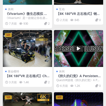
休闲
互动
《Vivarium》微生态模拟 MR
【8K 180°VR 左右格式】钢琴
Vivarium v1.3.2.389
七七手势舞
《Vivarium》是一款能让你在虚拟
2 月前
845
0
现实中亲手打造和管理微型生态系
7 月前
930
2
统的创意模拟...
VIP
展会模特
休闲
【8K 180°VR 左右格式】Chin
《持久的幻觉》A Persistent
ese Race queen 雯粥粥01 S
Illusion
QuestVR游戏《持久的幻觉》A Per
3 月前
1.4K
2
uzhou GT SHOW in China 2
sistent Illusion 是一...
6 月前
1.2K
0
025
VIP
VIP