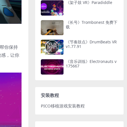
《架子鼓 VR》Paradiddle
《长号》Trombonest 免费下
载
《节奏鼓点》DrumBeats VR
v1.77.91
自动帮你保持
败感，让你
《音乐训练》Electronauts v
175667
安装教程
PICO移植游戏安装教程