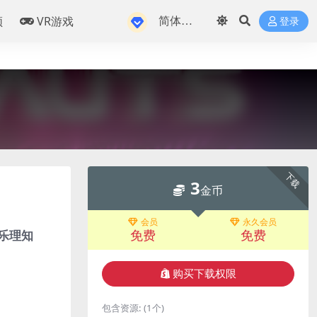
频
VR游戏
登录
下载
3
金币
会员
永久会员
免费
免费
何乐理知
购买下载权限
包含资源:
(1个)