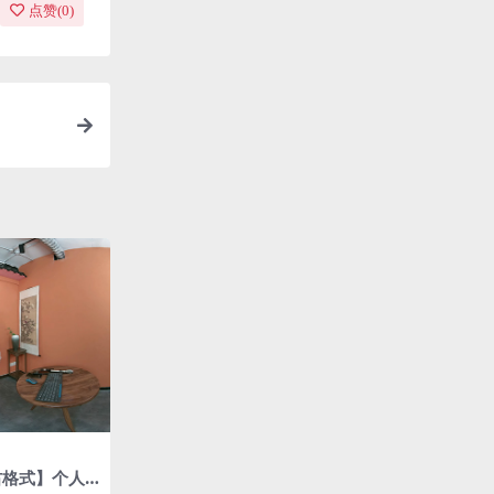
点赞(
0
)
左右格式】个人