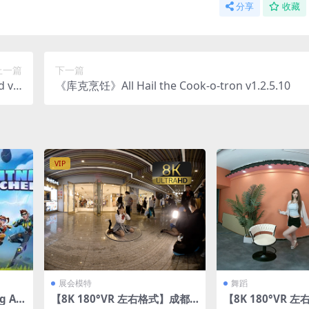
分享
收藏
上一篇
下一篇
 v1.
《库克烹饪》All Hail the Cook-o-tron v1.2.5.10
3b.14
VIP
展会模特
舞蹈
 Arc
【8K 180°VR 左右格式】成都
【8K 180°VR 