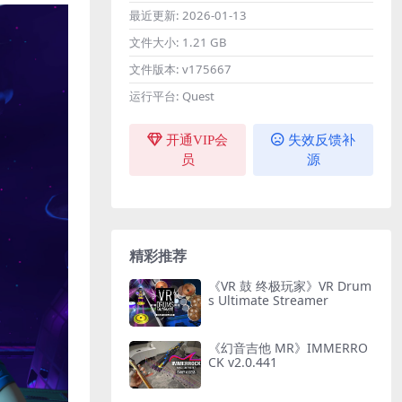
最近更新:
2026-01-13
文件大小:
1.21 GB
文件版本:
v175667
运行平台:
Quest
开通VIP会
失效反馈补
员
源
精彩推荐
《VR 鼓 终极玩家》VR Drum
s Ultimate Streamer
《幻音吉他 MR》IMMERRO
CK v2.0.441