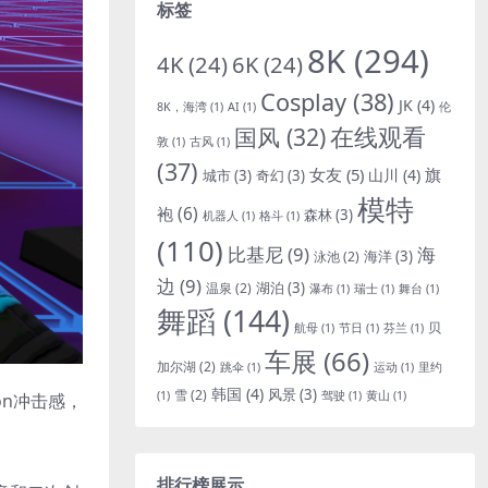
标签
8K
(294)
4K
(24)
6K
(24)
Cosplay
(38)
JK
(4)
8K，海湾
(1)
AI
(1)
伦
国风
(32)
在线观看
敦
(1)
古风
(1)
(37)
女友
(5)
旗
山川
(4)
城市
(3)
奇幻
(3)
模特
袍
(6)
森林
(3)
机器人
(1)
格斗
(1)
(110)
比基尼
(9)
海
海洋
(3)
泳池
(2)
边
(9)
湖泊
(3)
温泉
(2)
瀑布
(1)
瑞士
(1)
舞台
(1)
舞蹈
(144)
贝
航母
(1)
节日
(1)
芬兰
(1)
车展
(66)
加尔湖
(2)
跳伞
(1)
运动
(1)
里约
韩国
(4)
风景
(3)
雪
(2)
(1)
驾驶
(1)
黄山
(1)
on冲击感，
排行榜展示