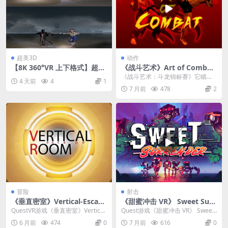
超美3D
动作
【8K 360°VR 上下格式】超美
《战斗艺术》Art of Combat-
3D舞蹈 26080501
Fighting Dragons Champio
《战斗艺术：斗龙锦标赛》它瞄准
4 天前
4
1
nship v1.0.4a.22
了在虚拟现实中体验硬核武术对决
7 月前
478
2
的梦想。 核心玩法​...
冒险
射击
《垂直密室》Vertical-Escape
《甜蜜冲击 VR》 Sweet Surr
Room
ender
QuestVR游戏《垂直密室》Vertical
Quest游戏《甜蜜冲击 VR》 Sweet
-EscapeRoom 是一款以其...
Surrender 是一款将快节奏...
6 月前
474
0
7 月前
616
0