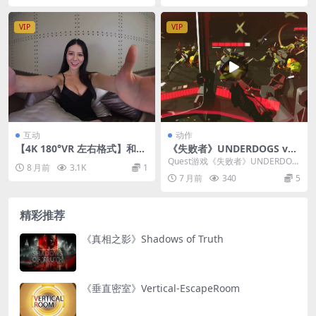
VIP
VIP
互动
动作
【4K 180°VR 左右格式】和美
《失败者》UNDERDOGS v1.
女互动
2.3.9814
Quest游戏《失败者》UNDERDOG
8 月前
3.1K
1
S 是一款在虚拟现实（VR）领域备
7 月前
340
5
受好评...
精彩推荐
《真相之影》Shadows of Truth
《垂直密室》Vertical-EscapeRoom