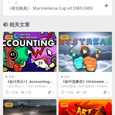
下一篇
《模拟帆船》 MarineVerse Cup v0.5969.5969
相关文章
VIP
VIP
冒险
动作
《会计风云+》Accounting+
《命中流拳击》Hitstream v
v1.24.35.35
2.04d.827
《会计风云+》（Accounting+）是
Quest游戏《命中流拳击》Hitstrea
一款风格非常独特的VR冒险游戏，
m 是一款将音乐节奏与全身运动相
7 月前
1.2K
2
7 月前
1.8K
3
它将荒...
结合...
VIP
VIP