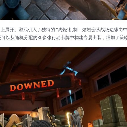
图上展开。游戏引入了独特的 ​​“灼烧”机制，熔岩会从战场边缘向
可以从随机分配的80多张行动卡牌中构建专属出装，增加了策略