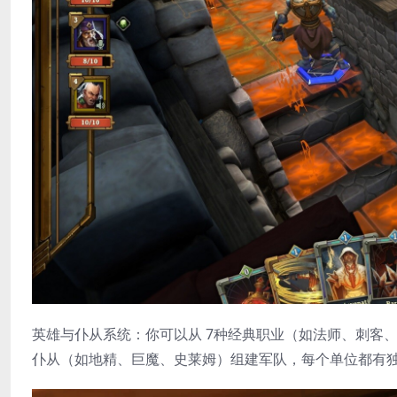
​英雄与仆从系统​：你可以从 ​7种经典职业​（如法师、
仆从（如地精、巨魔、史莱姆）组建军队，每个单位都有独