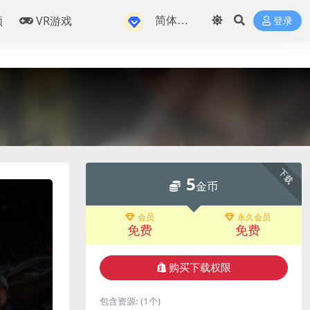
频
VR游戏
登录
下载
5
金币
会员
永久会员
免费
免费
购买下载权限
包含资源:
(1个)