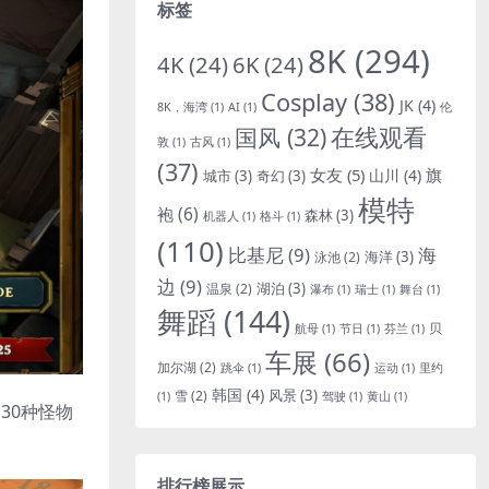
标签
8K
(294)
4K
(24)
6K
(24)
Cosplay
(38)
JK
(4)
8K，海湾
(1)
AI
(1)
伦
国风
(32)
在线观看
敦
(1)
古风
(1)
(37)
女友
(5)
旗
山川
(4)
城市
(3)
奇幻
(3)
模特
袍
(6)
森林
(3)
机器人
(1)
格斗
(1)
(110)
比基尼
(9)
海
海洋
(3)
泳池
(2)
边
(9)
湖泊
(3)
温泉
(2)
瀑布
(1)
瑞士
(1)
舞台
(1)
舞蹈
(144)
贝
航母
(1)
节日
(1)
芬兰
(1)
车展
(66)
加尔湖
(2)
跳伞
(1)
运动
(1)
里约
韩国
(4)
风景
(3)
雪
(2)
(1)
驾驶
(1)
黄山
(1)
30种怪物
排行榜展示