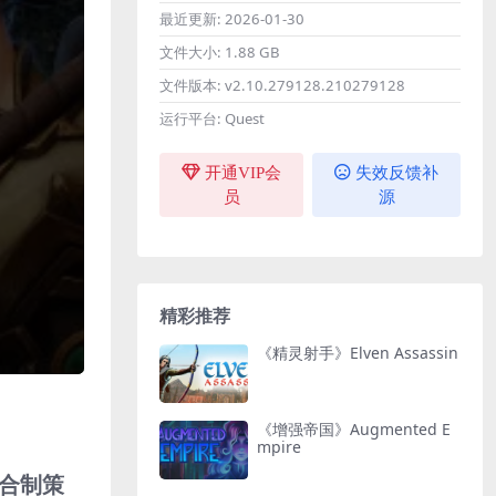
最近更新:
2026-01-30
文件大小:
1.88 GB
文件版本:
v2.10.279128.210279128
运行平台:
Quest
开通VIP会
失效反馈补
员
源
精彩推荐
《精灵射手》Elven Assassin
《增强帝国》Augmented E
mpire
回合制策