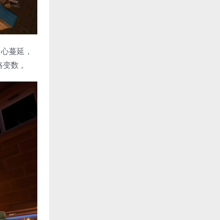
中心蔓延，
变数 。