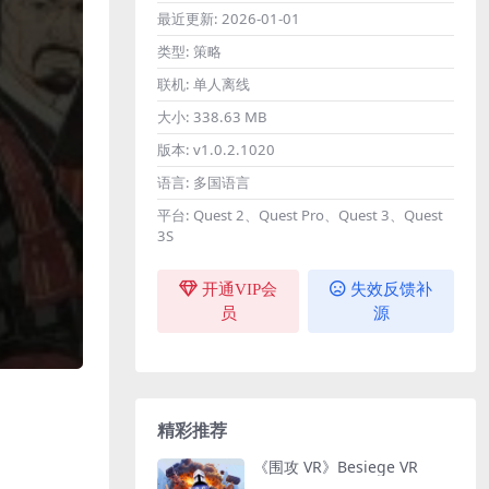
最近更新:
2026-01-01
类型:
策略
联机:
单人离线
大小:
338.63 MB
版本:
v1.0.2.1020
语言:
多国语言
平台:
Quest 2、Quest Pro、Quest 3、Quest
3S
开通VIP会
失效反馈补
员
源
精彩推荐
《围攻 VR》Besiege VR