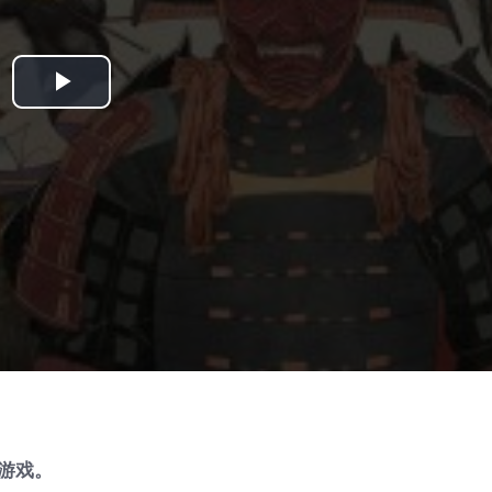
Play
Video
游戏。