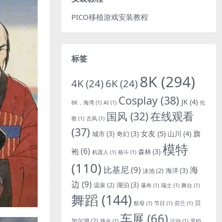
PICO移植游戏安装教程
标签
8K
(294)
4K
(24)
6K
(24)
Cosplay
(38)
JK
(4)
8K，海湾
(1)
AI
(1)
伦
国风
(32)
在线观看
敦
(1)
古风
(1)
(37)
女友
(5)
旗
山川
(4)
城市
(3)
奇幻
(3)
模特
袍
(6)
森林
(3)
机器人
(1)
格斗
(1)
(110)
比基尼
(9)
海
海洋
(3)
泳池
(2)
边
(9)
湖泊
(3)
温泉
(2)
瀑布
(1)
瑞士
(1)
舞台
(1)
舞蹈
(144)
贝
航母
(1)
节日
(1)
芬兰
(1)
车展
(66)
加尔湖
(2)
跳伞
(1)
运动
(1)
里约