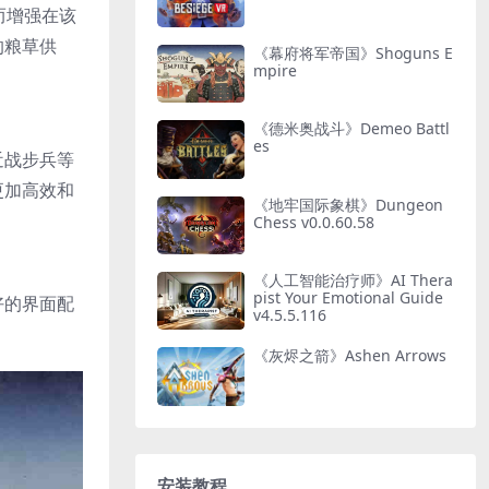
而增强在该
的粮草供
《幕府将军帝国》Shoguns E
mpire
《德米奥战斗》Demeo Battl
es
近战步兵等
更加高效和
《地牢国际象棋》Dungeon
Chess v0.0.60.58
《人工智能治疗师》AI Thera
pist Your Emotional Guide
好的界面配
v4.5.5.116
《灰烬之箭》Ashen Arrows
安装教程