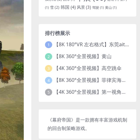
韩国
(4)
风景
(3)
雪
(2)
(1)
驾驶
(1)
黄山
(1)
排行榜展示
【8K 180°VR 左右格式】东莞ait改装展 车模贝贝
1
【8K 360°全景视频】黄山
2
【4K 360°全景视频】高空跳伞
3
【8K 360°全景视频】菲律宾海底乐园珊瑚世界
4
【4K 360°全景视频】第一视角开飞机
5
《幕府帝国》是一款拥有丰富游戏机制
的回合制策略游戏。