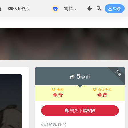
频
VR游戏
登录
下载
5
金币
会员
永久会员
免费
免费
购买下载权限
包含资源:
(1个)