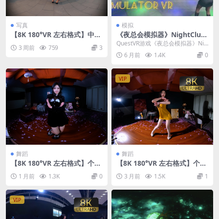
写真
模拟
【8K 180°VR 左右格式】中国
《夜总会模拟器》NightClub
超模叶子 叶濛雨红色吊带连衣
Simulator VR
QuestVR游戏《夜总会模拟器》Nig
3 周前
759
3
裙户外拍摄ep02
htClub Simulator VR ...
6 月前
1.4K
0
VIP
舞蹈
舞蹈
【8K 180°VR 左右格式】个人
【8K 180°VR 左右格式】个人
舞蹈26070501
舞蹈26042803
1 月前
1.3K
0
3 月前
1.5K
1
VIP