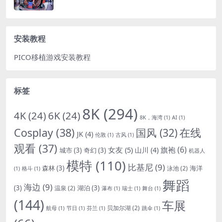
安装教程
PICO移植游戏安装教程
标签
8K
(294)
4K
(24)
6K
(24)
8K，海湾
(1)
AI
(1)
Cosplay
(38)
国风
(32)
在线
JK
(4)
伦敦
(1)
古风
(1)
观看
(37)
女友
(5)
旗袍
(6)
山川
(4)
城市
(3)
奇幻
(3)
机器人
模特
(110)
比基尼
(9)
森林
(3)
海洋
泳池
(2)
(1)
格斗
(1)
舞蹈
海边
(9)
(3)
湖泊
(3)
温泉
(2)
瀑布
(1)
瑞士
(1)
舞台
(1)
(144)
车展
贝加尔湖
(2)
航母
(1)
节日
(1)
芬兰
(1)
跳伞
(1)