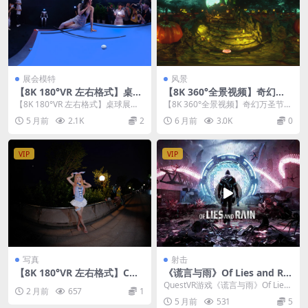
展会模特
风景
【8K 180°VR 左右格式】桌球
【8K 360°全景视频】奇幻万
展会模特
圣节墓地
【8K 180°VR 左右格式】桌球展会
【8K 360°全景视频】奇幻万圣节墓
模特
地
5 月前
2.1K
2
6 月前
3.0K
0
VIP
VIP
写真
射击
【8K 180°VR 左右格式】COS
《谎言与雨》Of Lies and Rai
PLAY 喜多川海梦
n
QuestVR游戏《谎言与雨》Of Lies
2 月前
657
1
and Rain 是一款由意大利小...
5 月前
531
5