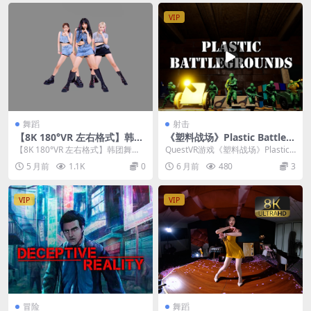
VIP
舞蹈
射击
【8K 180°VR 左右格式】韩团
《塑料战场》Plastic Battleg
舞蹈 26022508
rounds
【8K 180°VR 左右格式】韩团舞蹈
QuestVR游戏《塑料战场》Plastic
26022508
Battlegrounds 是一款...
5 月前
1.1K
0
6 月前
480
3
VIP
VIP
冒险
舞蹈