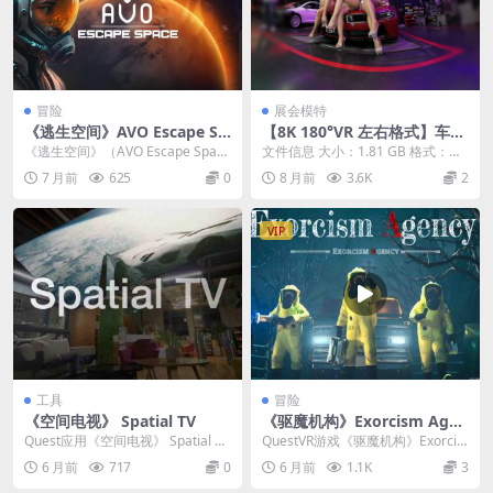
冒险
展会模特
《逃生空间》AVO Escape Sp
【8K 180°VR 左右格式】车模
ace v0.9.5.14
8K 60P Korean Model VR Hi
《逃生空间》（AVO Escape Spac
文件信息 大小：1.81 GB 格式：mp
ghlight
e）是一款将密室逃脱玩法与太空科
4（180°3D左右格式） 时长：10...
7 月前
625
0
8 月前
3.6K
2
幻剧...
VIP
工具
冒险
《空间电视》 Spatial TV
《驱魔机构》Exorcism Agen
cy
Quest应用《空间电视》 Spatial TV
QuestVR游戏《驱魔机构》Exorcis
利用空间计算技术打造的下一代
m Agency 是一款专为VR设计...
6 月前
717
0
6 月前
1.1K
3
电...