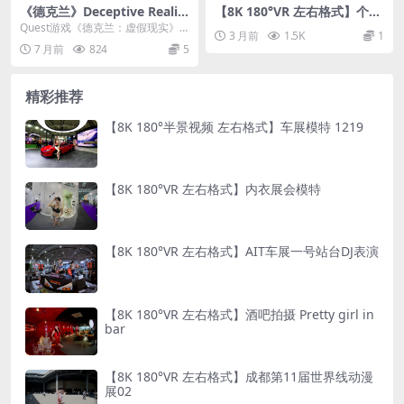
《德克兰》Deceptive Realit
【8K 180°VR 左右格式】个人
y v0.3.0.4.113
舞蹈26042803
Quest游戏《德克兰：虚假现实》
3 月前
1.5K
1
（Deceptive Reality）这是一款...
7 月前
824
5
精彩推荐
【8K 180°半景视频 左右格式】车展模特 1219
【8K 180°VR 左右格式】内衣展会模特
【8K 180°VR 左右格式】AIT车展一号站台DJ表演
【8K 180°VR 左右格式】酒吧拍摄 Pretty girl in
bar
【8K 180°VR 左右格式】成都第11届世界线动漫
展02