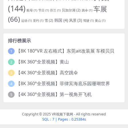
(144)
车展
贝加尔湖
(2)
航母
(1)
节日
(1)
芬兰
(1)
跳伞
(1)
(66)
韩国
(4)
风景
(3)
雪
(2)
运动
(1)
里约
(1)
驾驶
(1)
黄山
(1)
排行榜展示
【8K 180°VR 左右格式】东莞ait改装展 车模贝贝
1
【8K 360°全景视频】黄山
2
【4K 360°全景视频】高空跳伞
3
【8K 360°全景视频】菲律宾海底乐园珊瑚世界
4
【4K 360°全景视频】第一视角开飞机
5
Copyright © 2025 VR视频下载网 - All rights reserved
SQL：7
|
Pages：0.25384s