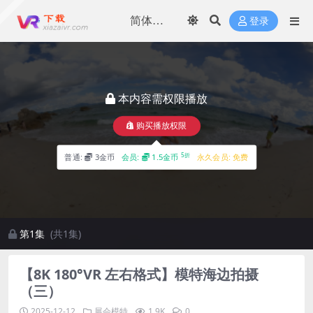
登录
本内容需权限播放
购买播放权限
5折
普通:
3金币
会员:
1.5金币
永久会员:
免费
第1集
(共1集)
【8K 180°VR 左右格式】模特海边拍摄
（三）
2025-12-12
展会模特
1.9K
0