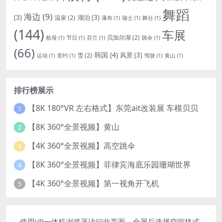
舞蹈
海边
(9)
(3)
湖泊
(3)
温泉
(2)
瀑布
(1)
瑞士
(1)
舞台
(1)
(144)
车展
贝加尔湖
(2)
航母
(1)
节日
(1)
芬兰
(1)
跳伞
(1)
(66)
韩国
(4)
风景
(3)
雪
(2)
运动
(1)
里约
(1)
驾驶
(1)
黄山
(1)
排行榜展示
【8K 180°VR 左右格式】东莞ait改装展 车模贝贝
1
【8K 360°全景视频】黄山
2
【4K 360°全景视频】高空跳伞
3
【8K 360°全景视频】菲律宾海底乐园珊瑚世界
4
【4K 360°全景视频】第一视角开飞机
5
使用VR一体机浏览器访问此页面，全屏后选择空间格式