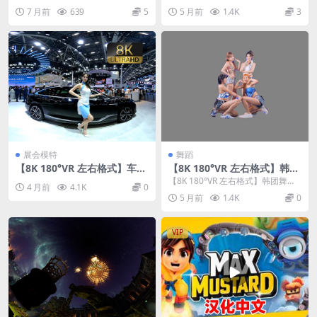
Book II 是一款备受赞誉的VR...
恐怖小屋舞蹈
7 月前
639
5
5 月前
1.4K
3
展会模特
舞蹈
【8K 180°VR 左右格式】车展
【8K 180°VR 左右格式】韩团
模特合集26032802
舞蹈 26022705
【8K 180°VR 左右格式】韩团舞蹈
4 月前
4.1K
0
26022705
5 月前
1.4K
0
VIP