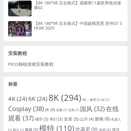
【8K 180°VR 左右格式】成都第11届世界线动漫
展02
【8K 180°VR 左右格式】中国超模思恩 苏州GT S
HOW 2025
安装教程
PICO移植游戏安装教程
标签
8K
(294)
4K
(24)
6K
(24)
8K，海湾
(1)
AI
(1)
Cosplay
(38)
国风
(32)
在线
JK
(4)
伦敦
(1)
古风
(1)
观看
(37)
女友
(5)
旗袍
(6)
山川
(4)
城市
(3)
奇幻
(3)
机器人
模特
(110)
比基尼
(9)
森林
(3)
海洋
泳池
(2)
(1)
格斗
(1)