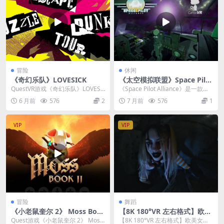
冒险
休闲
《奇幻乐队》LOVESICK
《太空模拟联盟》Space Pilot
Alliance v3.5.7
QuestVR游戏《奇幻乐队》LOVESI
《Space Pilot Alliance》是一款房
CK 是一款将90年代摇滚乐队的真实
间规模的虚拟现实太空飞行与探...
6 月前
576
2
7 月前
576
1
故...
VIP
VIP
冒险
舞蹈
《小老鼠奎尔 2》 Moss Boo
【8K 180°VR 左右格式】欧美
k II
女生恐怖小屋舞蹈
Quest游戏《小老鼠奎尔 2》 Moss
【8K 180°VR 左右格式】欧美女生