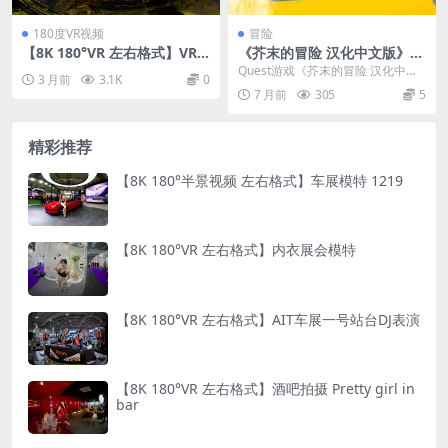
180度VR视频
冒险
【8K 180°VR 左右格式】VR
《芥末的冒险 汉化中文版》M
格斗
ax Mustard
Quest游戏《芥末的冒险 汉化中文
3 月前
3.1K
0
版》Max Mustard 是一款充满创意
7 月前
305
5
与...
精彩推荐
【8K 180°半景视频 左右格式】车展模特 1219
【8K 180°VR 左右格式】内衣展会模特
【8K 180°VR 左右格式】AIT车展一号站台DJ表演
【8K 180°VR 左右格式】酒吧拍摄 Pretty girl in
bar